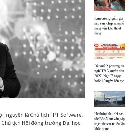
Kim cương giảm giá
sập sàn, chấp nhận lỗ
nặng vẫn khó thoát
hàng
Đề xuất 2 phương án
nghỉ Tết Nguyên đán
2027: Nghỉ 7 ngày
hoặc 10 ngày liên tục
, nguyên là Chủ tịch FPT Software,
Hệ thống thu phí cao
tốc Bắc-Nam vẫn gặp
 Chủ tịch Hội đồng trường Đại học
trục trặc sau nhiều lần
khắc phục
.