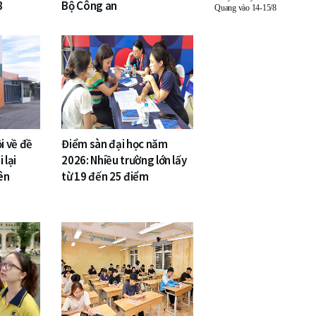
8
Bộ Công an
Quang vào 14-15/8
i về đề
Điểm sàn đại học năm
 lại
2026: Nhiều trường lớn lấy
ên
từ 19 đến 25 điểm