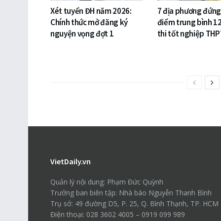
Xét tuyển ĐH năm 2026:
7 địa phương đứng
Chính thức mở đăng ký
điểm trung bình 1
nguyện vọng đợt 1
thi tốt nghiệp TH
VietDaily.vn
Quản lý nội dung: Phạm Đức Quỳnh
Trưởng ban biên tập: Nhà báo Nguyễn Thanh Bình
Trụ sở: 49 đường D5, P. 25, Q. Bình Thạnh, TP. HCM
Điện thoại: 028 3602 4005 – 0919 099 989