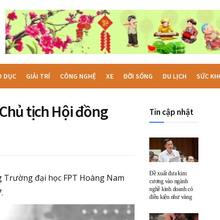
O DỤC
GIẢI TRÍ
CÔNG NGHỆ
XE
ĐỜI SỐNG
DU LỊCH
SỨC KH
Chủ tịch Hội đồng
Tin cập nhật
Đề xuất đưa kim
ng Trường đại học FPT Hoàng Nam
cương vào ngành
nghề kinh doanh có
.
điều kiện như vàng