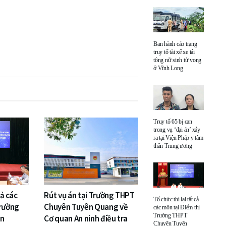
Ban hành cáo trạng
truy tố tài xế xe tải
tông nữ sinh tử vong
ở Vĩnh Long
Truy tố 65 bị can
trong vụ ‘đại án’ xảy
ra tại Viện Pháp y tâm
thần Trung ương
cả các
Rút vụ án tại Trường THPT
Tổ chức thi lại tất cả
Trường
Chuyên Tuyên Quang về
các môn tại Điểm thi
Trường THPT
ên
Cơ quan An ninh điều tra
Chuyên Tuyên