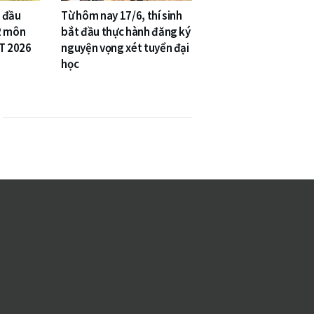
 đầu
Từ hôm nay 17/6, thí sinh
2 môn
bắt đầu thực hành đăng ký
PT 2026
nguyện vọng xét tuyển đại
học