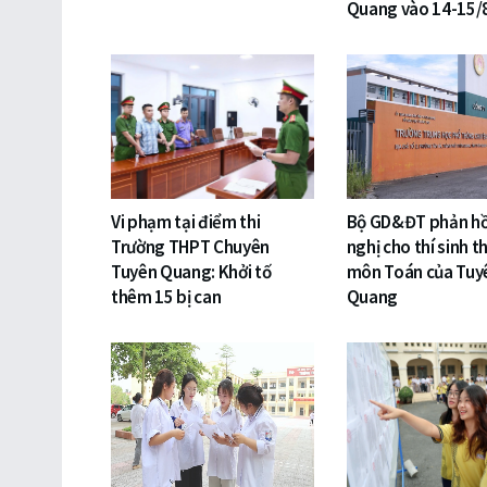
Quang vào 14-15/
Vi phạm tại điểm thi
Bộ GD&ĐT phản hồ
Trường THPT Chuyên
nghị cho thí sinh thi
Tuyên Quang: Khởi tố
môn Toán của Tuy
thêm 15 bị can
Quang