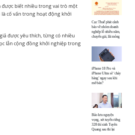
ược biết nhiều trong vai trò một
 là cố vấn trong hoạt động khởi
Cục Thuế phát cảnh
báo về nhóm doanh
nghiệp lỗ nhiều năm,
giả được yêu thích, từng có nhiều
chuyển giá, lãi mỏng
học lẫn cộng đồng khởi nghiệp trong
iPhone 18 Pro và
iPhone Ultra sẽ ‘cháy
hàng’ ngay sau khi
mở bán?
Bảo lưu nguyện
vọng, xét tuyển riêng
328 thí sinh Tuyên
Quang sau thi lại