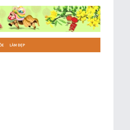
ỎE
LÀM ĐẸP