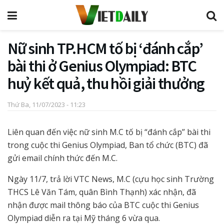
Nữ sinh TP.HCM tố bị ‘đánh cắp’
bài thi ở Genius Olympiad: BTC
huỷ kết quả, thu hồi giải thưởng
Thứ Ba, 11/07/2023 - 11:23
Liên quan đến việc nữ sinh M.C tố bị “đánh cắp” bài thi
trong cuộc thi Genius Olympiad, Ban tổ chức (BTC) đã
gửi email chính thức đến M.C.
Ngày 11/7, trả lời VTC News, M.C (cựu học sinh Trường
THCS Lê Văn Tám, quân Bình Thạnh) xác nhận, đã
nhận được mail thông báo của BTC cuộc thi Genius
Olympiad diễn ra tại Mỹ tháng 6 vừa qua.