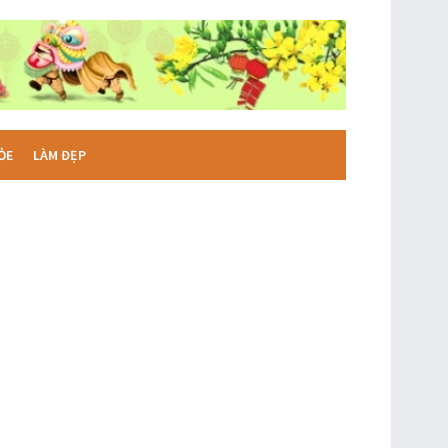
ỎE
LÀM ĐẸP