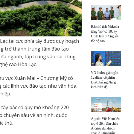
Bắt chủ tịch Mekolor
từng ‘nổ’ có 100 tỷ
USD làm đường sắt
Lạc tại cực phía tây được quy hoạch
tốc độ cao
ng trở thành trung tâm đào tạo
 đa ngành, tập trung vào các công
nghệ cao Hòa Lạc.
VN-Index giảm gần
khu vực Xuân Mai – Chương Mỹ có
12 điểm, cổ phiếu
DGC bất ngờ tăng
 các lĩnh vực đào tạo như văn hóa,
kịch biên độ
hiệp.
 tây bắc có quy mô khoảng 220 –
ạo chuyên sâu về an ninh, quốc
Agoda: Việt Nam lên
c thù.
top 4 điểm đến châu
Á được du khách
châu Âu tìm kiếm