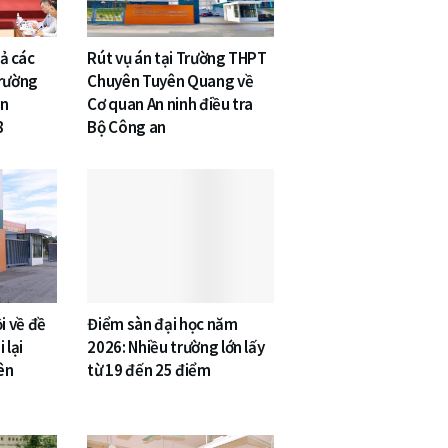
cả các
Rút vụ án tại Trường THPT
Trường
Chuyên Tuyên Quang về
ên
Cơ quan An ninh điều tra
8
Bộ Công an
i về đề
Điểm sàn đại học năm
 lại
2026: Nhiều trường lớn lấy
ên
từ 19 đến 25 điểm