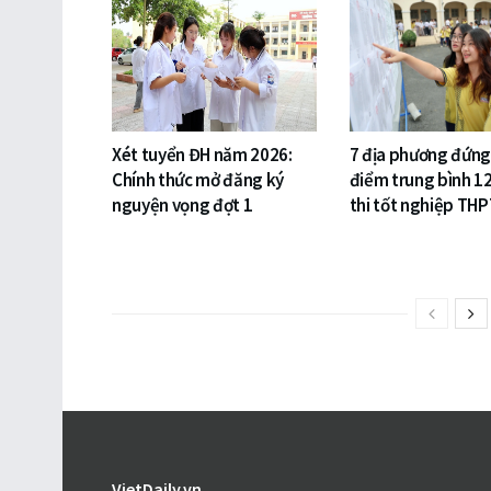
Xét tuyển ĐH năm 2026:
7 địa phương đứng
Chính thức mở đăng ký
điểm trung bình 1
nguyện vọng đợt 1
thi tốt nghiệp TH
VietDaily.vn