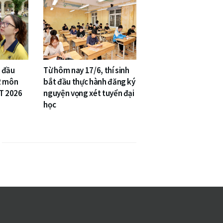
 đầu
Từ hôm nay 17/6, thí sinh
2 môn
bắt đầu thực hành đăng ký
PT 2026
nguyện vọng xét tuyển đại
học