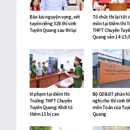
Bảo lưu nguyện vọng, xét
Tổ chức thi lại tất 
tuyển riêng 328 thí sinh
môn tại Điểm thi 
Tuyên Quang sau thi lại
THPT Chuyên Tuy
Quang vào 14-15/
Vi phạm tại điểm thi
Bộ GD&ĐT phản hồ
Trường THPT Chuyên
nghị cho thí sinh thi
Tuyên Quang: Khởi tố
môn Toán của Tuy
thêm 15 bị can
Quang