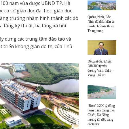
 100 năm vừa được UBND TP. Hà
c cơ sở giáo dục đại học, giáo dục
 tăng trưởng nhằm hình thành các đô
Quảng Ninh, Bắc
Ninh đủ điều kiện là
ạ tầng kỹ thuật, hạ tầng xã hội.
thành phố trực thuộc
Trung ương
y dựng các trung tâm đào tạo và
t triển không gian đô thị của Thủ
Đề xuất đầu tư gần
288.300 tỷ xây
đường Vành đai 5 –
Vùng Thủ đô
‘Bơm’ 6.200 tỷ đồng
hoàn thiện Cảng Liên
Chiểu, Đà Nẵng
hướng tới siêu cảng
container