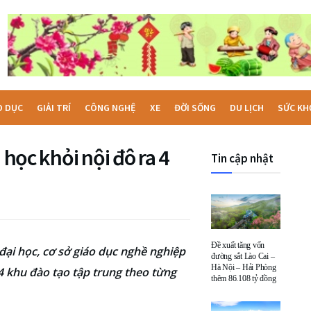
O DỤC
GIẢI TRÍ
CÔNG NGHỆ
XE
ĐỜI SỐNG
DU LỊCH
SỨC KH
 học khỏi nội đô ra 4
Tin cập nhật
Đề xuất tăng vốn
g đại học, cơ sở giáo dục nghề nghiệp
đường sắt Lào Cai –
Hà Nội – Hải Phòng
 4 khu đào tạo tập trung theo từng
thêm 86.108 tỷ đồng