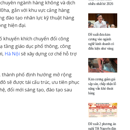
o chuyên ngành hàng không và dịch
nhiều nhất hè 2026
180ha, gắn với khu vực cảng hàng
ung đào tạo nhân lực kỹ thuật hàng
ông hiện đại.
Đề xuất đưa kim
phố khuyến khích chuyển đổi công
cương vào ngành
nghề kinh doanh có
ạ tầng giáo dục phổ thông, công
điều kiện như vàng
ời,
Hà Nội
sẽ xây dựng cơ chế hỗ trợ
ần, thành phố định hướng mở rộng
Kim cương giảm giá
 đô sẽ được tái cấu trúc, ưu tiên phục
sập sàn, chấp nhận lỗ
nặng vẫn khó thoát
ệ, đổi mới sáng tạo, đào tạo sau
hàng
Đề xuất 2 phương án
nghỉ Tết Nguyên đán