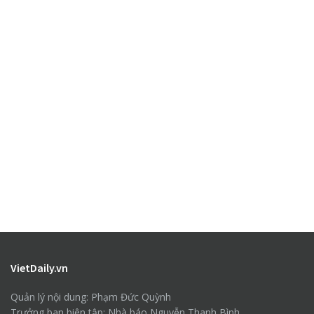
VietDaily.vn
Quản lý nội dung: Phạm Đức Quỳnh
Trưởng ban biên tập: Nhà báo Nguyễn Thanh Bình