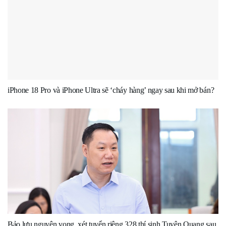
iPhone 18 Pro và iPhone Ultra sẽ ‘cháy hàng’ ngay sau khi mở bán?
Bảo lưu nguyện vọng, xét tuyển riêng 328 thí sinh Tuyên Quang sau