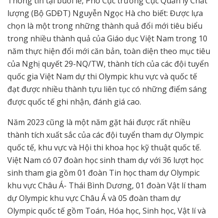
Thông tin tại buổi lễ, Phó Cục trưởng Cục Quản lý Chất
lượng (Bộ GDĐT) Nguyễn Ngọc Hà cho biết: Được lựa
chọn là một trong những thành quả đổi mới tiêu biểu
trong nhiều thành quả của Giáo dục Việt Nam trong 10
năm thực hiện đổi mới căn bản, toàn diện theo mục tiêu
của Nghị quyết 29-NQ/TW, thành tích của các đội tuyển
quốc gia Việt Nam dự thi Olympic khu vực và quốc tế
đạt được nhiều thành tựu liên tục có những điểm sáng
được quốc tế ghi nhận, đánh giá cao.
Năm 2023 cũng là một năm gặt hái được rất nhiều
thành tích xuất sắc của các đội tuyển tham dự Olympic
quốc tế, khu vực và Hội thi khoa học kỹ thuật quốc tế.
Việt Nam có 07 đoàn học sinh tham dự với 36 lượt học
sinh tham gia gồm 01 đoàn Tin học tham dự Olympic
khu vực Châu Á- Thái Bình Dương, 01 đoàn Vật lí tham
dự Olympic khu vực Châu Á và 05 đoàn tham dự
Olympic quốc tế gồm Toán, Hóa học, Sinh học, Vật lí và