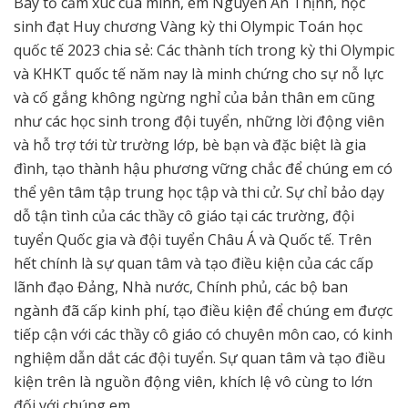
Bày tỏ cảm xúc của mình, em Nguyễn An Thịnh, học
sinh đạt Huy chương Vàng kỳ thi Olympic Toán học
quốc tế 2023 chia sẻ: Các thành tích trong kỳ thi Olympic
và KHKT quốc tế năm nay là minh chứng cho sự nỗ lực
và cố gắng không ngừng nghỉ của bản thân em cũng
như các học sinh trong đội tuyển, những lời động viên
và hỗ trợ tới từ trường lớp, bè bạn và đặc biệt là gia
đình, tạo thành hậu phương vững chắc để chúng em có
thể yên tâm tập trung học tập và thi cử. Sự chỉ bảo dạy
dỗ tận tình của các thầy cô giáo tại các trường, đội
tuyển Quốc gia và đội tuyển Châu Á và Quốc tế. Trên
hết chính là sự quan tâm và tạo điều kiện của các cấp
lãnh đạo Đảng, Nhà nước, Chính phủ, các bộ ban
ngành đã cấp kinh phí, tạo điều kiện để chúng em được
tiếp cận với các thầy cô giáo có chuyên môn cao, có kinh
nghiệm dẫn dắt các đội tuyển. Sự quan tâm và tạo điều
kiện trên là nguồn động viên, khích lệ vô cùng to lớn
đối với chúng em.