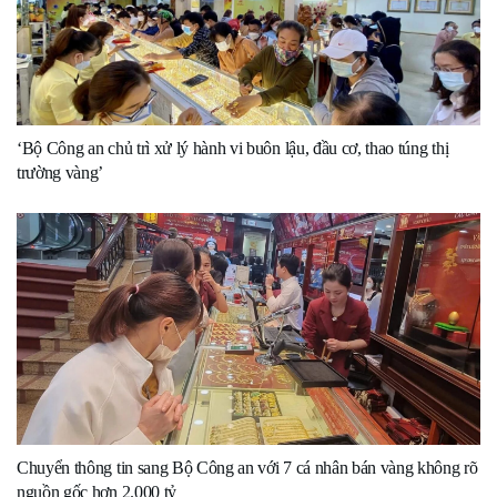
‘Bộ Công an chủ trì xử lý hành vi buôn lậu, đầu cơ, thao túng thị
trường vàng’
Chuyển thông tin sang Bộ Công an với 7 cá nhân bán vàng không rõ
nguồn gốc hơn 2.000 tỷ