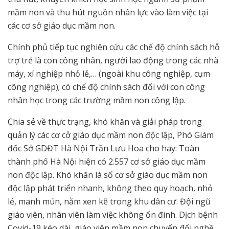
mầm non và thu hút nguồn nhân lực vào làm việc tại
các cơ sở giáo dục mầm non.
Chính phủ tiếp tục nghiên cứu các chế độ chính sách hỗ
trợ trẻ là con công nhân, người lao động trong các nhà
máy, xí nghiệp nhỏ lẻ,… (ngoài khu công nghiệp, cụm
công nghiệp); có chế độ chính sách đối với con công
nhân học trong các trường mầm non công lập.
Chia sẻ về thực trạng, khó khăn và giải pháp trong
quản lý các cơ cở giáo dục mầm non độc lập, Phó Giám
đốc Sở GDĐT Hà Nội Trần Lưu Hoa cho hay: Toàn
thành phố Hà Nội hiện có 2.557 cơ sở giáo dục mầm
non độc lập. Khó khăn là số cơ sở giáo dục mầm non
độc lập phát triển nhanh, không theo quy hoạch, nhỏ
lẻ, manh mún, nằm xen kẽ trong khu dân cư. Đội ngũ
giáo viên, nhân viên làm việc không ổn đinh. Dịch bệnh
Covid-19 kéo dài, giáo viên mầm non chuyển đổi nghề