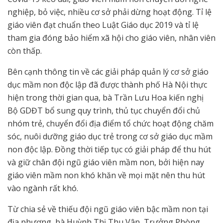
nghiệp, bỏ việc, nhiều cơ sở phải dừng hoạt động. Tỉ lệ
giáo viên đạt chuẩn theo Luật Giáo dục 2019 và tỉ lệ
tham gia đóng bảo hiểm xã hội cho giáo viên, nhân viên
còn thấp.
Bên cạnh thông tin về các giải pháp quản lý cơ sở giáo
dục mầm non độc lập đã được thành phố Hà Nội thực
hiện trong thời gian qua, bà Trần Lưu Hoa kiến nghị
Bộ GDĐT bổ sung quy trình, thủ tục chuyển đổi chủ
nhóm trẻ, chuyển đổi địa điểm tổ chức hoạt động chăm
sóc, nuôi dưỡng giáo dục trẻ trong cơ sở giáo dục mầm
non độc lập. Đồng thời tiếp tục có giải pháp để thu hút
và giữ chân đội ngũ giáo viên mầm non, bởi hiện nay
giáo viên mầm non khó khăn về mọi mặt nên thu hút
vào ngành rất khó.
Từ chia sẻ về thiếu đội ngũ giáo viên bậc mầm non tại
địa phương, bà Huỳnh Thị Thu Vân, Trưởng Phòng