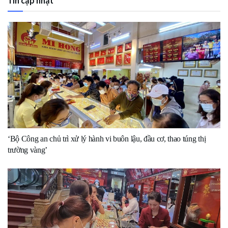
Tin cập nhật
‘Bộ Công an chủ trì xử lý hành vi buôn lậu, đầu cơ, thao túng thị
trường vàng’