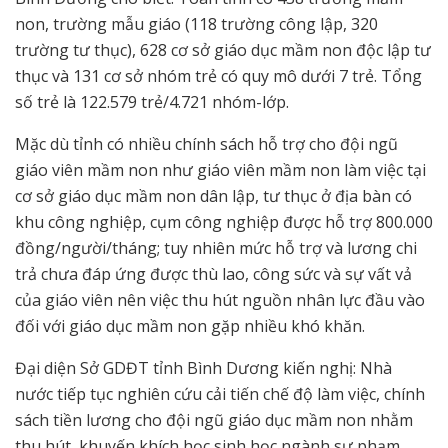
non, trường mẫu giáo (118 trường công lập, 320
trường tư thục), 628 cơ sở giáo dục mầm non độc lập tư
thục và 131 cơ sở nhóm trẻ có quy mô dưới 7 trẻ. Tổng
số trẻ là 122.579 trẻ/4.721 nhóm-lớp.
Mặc dù tỉnh có nhiều chính sách hỗ trợ cho đội ngũ
giáo viên mầm non như giáo viên mầm non làm việc tại
cơ sở giáo dục mầm non dân lập, tư thục ở địa bàn có
khu công nghiệp, cụm công nghiệp được hỗ trợ 800.000
đồng/người/tháng; tuy nhiên mức hỗ trợ và lương chi
trả chưa đáp ứng được thù lao, công sức và sự vất vả
của giáo viên nên việc thu hút nguồn nhân lực đầu vào
đối với giáo dục mầm non gặp nhiều khó khăn.
Đại diện Sở GDĐT tỉnh Bình Dương kiến nghị: Nhà
nước tiếp tục nghiên cứu cải tiến chế độ làm việc, chính
sách tiền lương cho đội ngũ giáo dục mầm non nhằm
thu hút, khuyến khích học sinh học ngành sư phạm