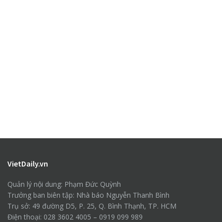
VietDaily.vn
Quản lý nội dung: Phạm Đức Quỳnh
Trưởng ban biên tập: Nhà báo Nguyễn Thanh Bình
Trụ sở: 49 đường D5, P. 25, Q. Bình Thạnh, TP. HCM
Điện thoại: 028 3602 4005 – 0919 099 989