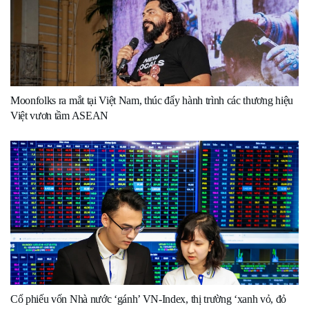
Moonfolks ra mắt tại Việt Nam, thúc đẩy hành trình các thương hiệu
Việt vươn tầm ASEAN
Cổ phiếu vốn Nhà nước ‘gánh’ VN-Index, thị trường ‘xanh vỏ, đỏ