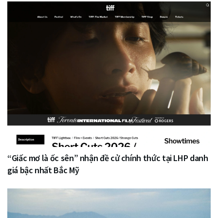
“Giấc mơ là ốc sên” nhận đề cử chính thức tại LHP danh
giá bậc nhất Bắc Mỹ