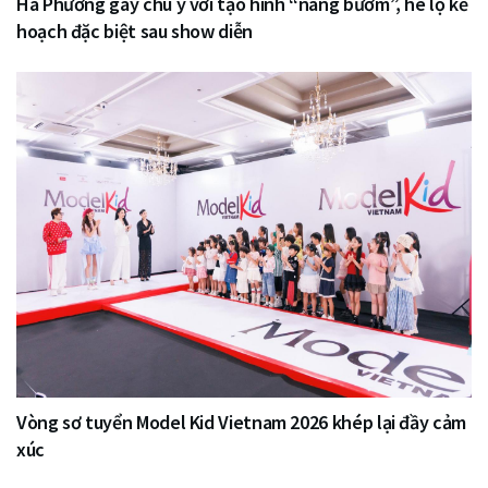
Hà Phương gây chú ý với tạo hình “nàng bướm”, hé lộ kế
hoạch đặc biệt sau show diễn
Vòng sơ tuyển Model Kid Vietnam 2026 khép lại đầy cảm
xúc