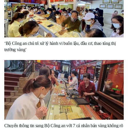
‘Bộ Công an chủ trì xử lý hành vi buôn lậu, đầu cơ, thao túng thị
trường vàng’
Chuyển thông tin sang Bộ Công an với 7 cá nhân bán vàng không rõ