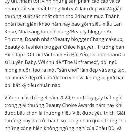
uy tín, nhằm tôn vinh những sản phẩm cao cấp và cá
nhân xuất sắc nhất trong lĩnh vực làm đẹp với 24 giải
thưởng xuất sắc nhất dành cho 24 hạng mục. Thành
phần ban giám khảo năm nay bao gồm siêu mẫu Lan
Khuê, Nhà sáng tạo nội dung/Beauty blogger An
Phương, Doanh nhân/Beauty blogger Changmakeup,
Beauty & Fashion blogger Chloe Nguyen, Trưởng ban
Biên tập L’Officiel Vietnam Hồ Hải Yến, Doanh nhân/Ca
sĩ Huyền Baby. Với chủ đề “The Unframed”, đội ngũ
mong muốn tạo ra một “sân chơi” làm đẹp và sáng tạo,
nơi mọi vẻ đẹp đều được tôn vinh và không bị giới hạn
bởi bất kỳ tiêu chuẩn nào.
Vừa ra mắt tháng 3 năm 2024, Good Day gây bất ngờ
trong giải thưởng Beauty Choice Awards năm nay khi
được bầu chọn là thương hiệu Việt được yêu thích. Giải
thưởng này đã trở thành sự công nhận quan trọng cho
những cống hiến không ngừng nghỉ của Châu Bùi và