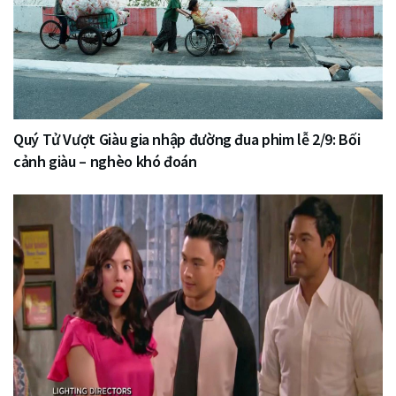
Quý Tử Vượt Giàu gia nhập đường đua phim lễ 2/9: Bối
cảnh giàu – nghèo khó đoán