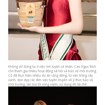
Không chỉ dừng lại ở việc rèn luyện cá nhân, Cao Ngọc Bích
còn tham gia nhiều hoạt động xã hội và bảo vệ môi trường.
Cô đã thực hiện nhiều dự án cộng đồng, từ việc trồng cây
xanh, dọn dẹp rác đến việc tuyên truyền về ý thức bảo vệ
môi trường, lan tỏa lối sống xanh, sử dụng đồ tái chế.