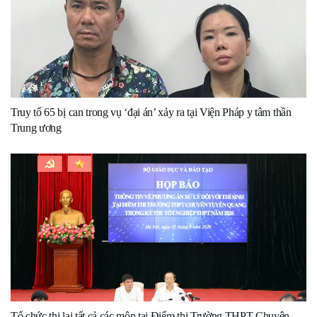
Truy tố 65 bị can trong vụ ‘đại án’ xảy ra tại Viện Pháp y tâm thần
Trung ương
Tổ chức thi lại tất cả các môn tại Điểm thi Trường THPT Chuyên