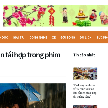
O DỤC
GIẢI TRÍ
CÔNG NGHỆ
XE
ĐỜI SỐNG
DU LỊCH
SỨC KH
n tái hợp trong phim
Tin cập nhật
‘Bộ Công an chủ trì
xử lý hành vi buôn
lậu, đầu cơ, thao túng
thị trường vàng’