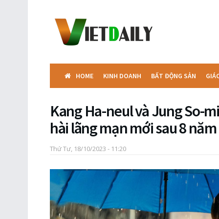
HOME
KINH DOANH
BẤT ĐỘNG SẢN
GIÁ
Kang Ha-neul và Jung So-mi
hài lãng mạn mới sau 8 năm
Thứ Tư, 18/10/2023 - 11:20