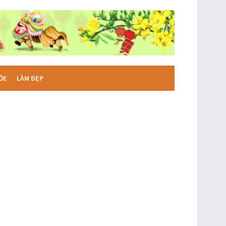
ỎE
LÀM ĐẸP