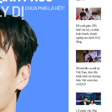
Đề xuất giảm 30%
thuế cho hộ, cá nhân
kinh doanh, doanh
nghiệp thu dưới 10 tỷ
đồng
Moonfolks ra mắt tại
Việt Nam, thúc đẩy
hành trình các thương
hiệu Việt vươn tầm
ASEAN
Cổ phiếu vốn Nhà