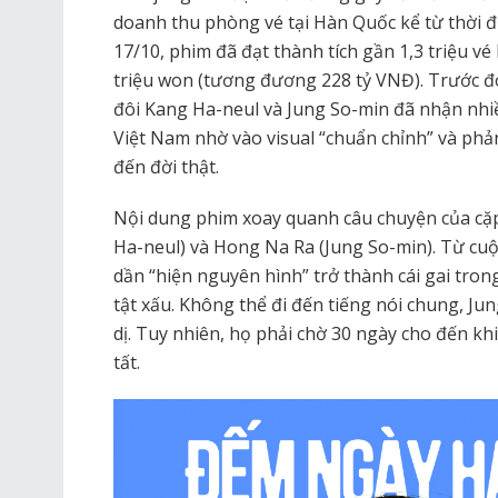
doanh thu phòng vé tại Hàn Quốc kể từ thời đ
17/10, phim đã đạt thành tích gần 1,3 triệu v
triệu won (tương đương 228 tỷ VNĐ). Trước đó
đôi Kang Ha-neul và Jung So-min đã nhận nhiề
Việt Nam nhờ vào visual “chuẩn chỉnh” và phả
đến đời thật.
Nội dung phim xoay quanh câu chuyện của cặp
Ha-neul) và Hong Na Ra (Jung So-min). Từ cu
dần “hiện nguyên hình” trở thành cái gai tron
tật xấu. Không thể đi đến tiếng nói chung, Jun
dị. Tuy nhiên, họ phải chờ 30 ngày cho đến kh
tất.