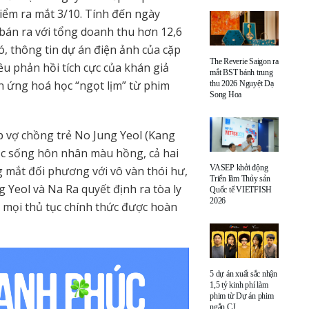
iểm ra mắt 3/10. Tính đến ngày
é bán ra với tổng doanh thu hơn 12,6
, thông tin dự án điện ảnh của cặp
The Reverie Saigon ra
u phản hồi tích cực của khán giả
mắt BST bánh trung
n ứng hoá học “ngọt lịm” từ phim
thu 2026 Nguyệt Dạ
Song Hoa
 vợ chồng trẻ No Jung Yeol (Kang
ộc sống hôn nhân màu hồng, cả hai
VASEP khởi động
g mắt đối phương với vô vàn thói hư,
Triển lãm Thủy sản
g Yeol và Na Ra quyết định ra tòa ly
Quốc tế VIETFISH
2026
i mọi thủ tục chính thức được hoàn
5 dự án xuất sắc nhận
1,5 tỷ kinh phí làm
phim từ Dự án phim
ngắn CJ