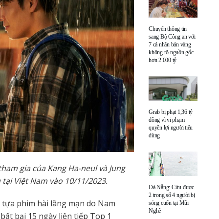
Chuyển thông tin
sang Bộ Công an với
7 cá nhân bán vàng
không rõ nguồn gốc
hơn 2.000 tỷ
Grab bị phạt 1,36 tỷ
đồng vì vi phạm
quyền lợi người tiêu
dùng
tham gia của Kang Ha-neul và Jung
 tại Việt Nam vào 10/11/2023.
Đà Nẵng: Cứu được
2 trong số 4 người bị
là tựa phim hài lãng mạn do Nam
sóng cuốn tại Mũi
Nghê
bất bại 15 ngày liên tiếp Top 1