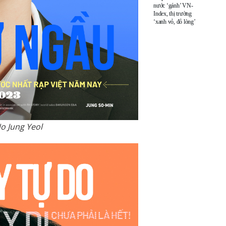
nước ‘gánh’ VN-
Index, thị trường
‘xanh vỏ, đỏ lòng’
o Jung Yeol