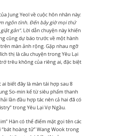
 của Jung Yeol về cuộc hôn nhân này:
m ngôn tình. Đến bây giờ mọi thứ
giật gân”.
Lời dẫn chuyện này khiến
hưng cũng dự báo trước về một hành
a trên màn ảnh rộng. Gặp nhau ngỡ
ch thị là câu chuyện trong Yêu Lại
rớ trêu không của riêng ai, đặc biệt
 ai biết đây là màn tái hợp sau 8
ung So-min kể từ siêu phẩm thanh
hải lần đầu hợp tác nên cả hai đã có
istry” trong Yêu Lại Vợ Ngầu.
im” Hàn có thể điểm mặt gọi tên các
i “bát hoàng tử” Wang Wook trong