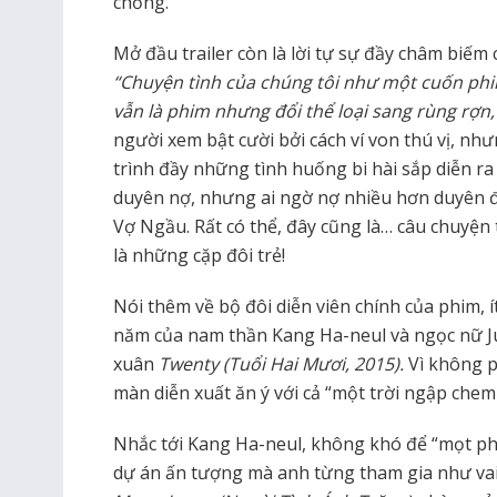
chồng.
Mở đầu trailer còn là lời tự sự đầy châm biếm
“Chuyện tình của chúng tôi như một cuốn phi
vẫn là phim nhưng đổi thể loại sang rùng rợn, 
người xem bật cười bởi cách ví von thú vị, n
trình đầy những tình huống bi hài sắp diễn r
duyên nợ, nhưng ai ngờ nợ nhiều hơn duyên đí
Vợ Ngầu. Rất có thể, đây cũng là… câu chuyện t
là những cặp đôi trẻ!
Nói thêm về bộ đôi diễn viên chính của phim, ít
năm của nam thần Kang Ha-neul và ngọc nữ J
xuân
Twenty (Tuổi Hai Mươi, 2015).
Vì không p
màn diễn xuất ăn ý với cả “một trời ngập chem
Nhắc tới Kang Ha-neul, không khó để “mọt ph
dự án ấn tượng mà anh từng tham gia như va