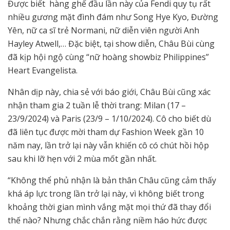
Được biết hàng ghế đầu lần này của Fendi quy tụ rất
nhiều gương mặt đình đám như Song Hye Kyo, Đường
Yên, nữ ca sĩ trẻ Normani, nữ diễn viên người Anh
Hayley Atwell,… Đặc biệt, tại show diễn, Châu Bùi cùng
đã kịp hội ngộ cùng “nữ hoàng showbiz Philippines”
Heart Evangelista.
Nhân dịp này, chia sẻ với báo giới, Châu Bùi cũng xác
nhận tham gia 2 tuần lễ thời trang: Milan (17 –
23/9/2024) và Paris (23/9 – 1/10/2024). Cô cho biết dù
đã liên tục được mời tham dự Fashion Week gần 10
năm nay, lần trở lại này vẫn khiến cô có chút hồi hộp
sau khi lỡ hẹn với 2 mùa mốt gần nhất.
“Không thể phủ nhận là bản thân Châu cũng cảm thấy
khá áp lực trong lần trở lại này, vì không biết trong
khoảng thời gian mình vắng mặt mọi thứ đã thay đổi
thế nào? Nhưng chắc chắn rằng niềm háo hức được