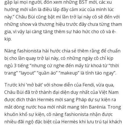
gặp lại mọi người, đón xem những BST mới, các xu
hướng mới vẫn là điều lấp đầy cảm xúc của mình lúc
này.” Châu Bùi cũng bật mí lần trở lại này cô sẽ đến với
những show và thương hiệu trước đây chưa từng tham
gia, vì vậy lại càng tăng thêm sự háo hức cho cô và ê-
kip.
Nàng fashionista hài hước chia sẻ thêm rằng để chuẩn
bị cho lần quay trở lại này, có những ngày cô chỉ kịp
ngủ 3 tiếng “nhưng cứ nghe đến mấy từ khoá từ “thời
trang” “layout” “quần áo” “makeup” là tỉnh táo ngay”.
Trước khi ‘mở bát’ với show diễn của Fendi, vừa qua,
Châu Bùi đã trở thành đại diện duy nhất của Việt Nam
được đích thân Hermès mời sang Pháp dự sự kiện ra
mắt dòng nước hoa mới nhất mang tên Barénia. Trong
khuôn khổ sự kiện, cô nàng fashionista nhận được
nhiều đãi ngộ đặc biệt của Hermès khi lưu trú tại khách