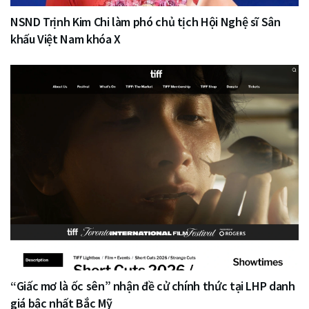
NSND Trịnh Kim Chi làm phó chủ tịch Hội Nghệ sĩ Sân
khấu Việt Nam khóa X
“Giấc mơ là ốc sên” nhận đề cử chính thức tại LHP danh
giá bậc nhất Bắc Mỹ