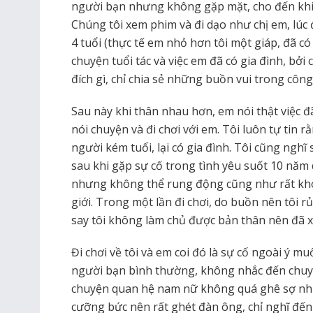
người bạn nhưng không gặp mặt, cho đến khi
Chúng tôi xem phim và đi dạo như chị em, lúc 
4 tuổi (thực tế em nhỏ hơn tôi một giáp, đã c
chuyện tuổi tác và việc em đã có gia đình, bở
đích gì, chỉ chia sẻ những buồn vui trong công
Sau này khi thân nhau hơn, em nói thật việc đã
nói chuyện và đi chơi với em. Tôi luôn tự tin 
người kém tuổi, lại có gia đình. Tôi cũng nghĩ
sau khi gặp sự cố trong tình yêu suốt 10 năm 
nhưng không thể rung động cũng như rất khó
giới. Trong một lần đi chơi, do buồn nên tôi r
say tôi không làm chủ được bản thân nên đã x
Đi chơi về tôi và em coi đó là sự cố ngoài ý 
người bạn bình thường, không nhắc đến chuyện
chuyện quan hệ nam nữ không quá ghê sợ như 
cưỡng bức nên rất ghét đàn ông, chỉ nghĩ đến 