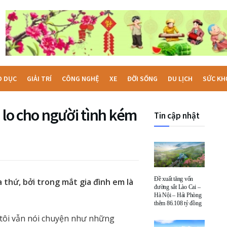
O DỤC
GIẢI TRÍ
CÔNG NGHỆ
XE
ĐỜI SỐNG
DU LỊCH
SỨC KH
 lo cho người tình kém
Tin cập nhật
Đề xuất tăng vốn
a thứ, bởi trong mắt gia đình em là
đường sắt Lào Cai –
Hà Nội – Hải Phòng
thêm 86.108 tỷ đồng
 tôi vẫn nói chuyện như những