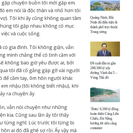
 gặp chuyện buồn tôi mới gặp em.
đó em nói là độc thân và nhỏ hơn tôi
ó vợ). Tôi khi ấy cũng không quan tâm
Quảng Ninh, Bắc
Ninh đủ điều kiện là
i chúng tôi gặp nhau không có mục
thành phố trực thuộc
Trung ương
 việc và cuộc sống.
 có gia đình. Tôi không giận, vẫn
rằng mình chẳng thể có tình cảm với
 sẽ không bao giờ yêu được ai, bởi
Đề xuất đầu tư gần
288.300 tỷ xây
qua tôi đã cố gắng gặp gỡ vài người
đường Vành đai 5 –
 để cầm tay, ôm hôn người khác
Vùng Thủ đô
ủ em nhậu (tôi không biết nhậu), khi
ảy ra chuyện ấy.
muốn, vẫn nói chuyện như những
‘Bơm’ 6.200 tỷ đồng
 kia. Cũng sau lần ấy tôi thấy
hoàn thiện Cảng Liên
Chiểu, Đà Nẵng
từng nghĩ. Lúc trước tôi từng bị
hướng tới siêu cảng
container
hôn ai đó đã ghê sợ rồi. Ấy vậy mà