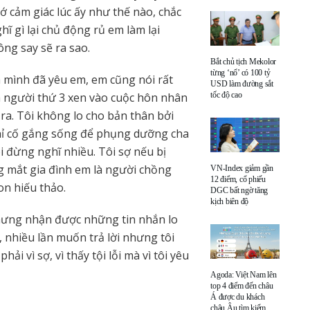
ớ cảm giác lúc ấy như thế nào, chắc
hĩ gì lại chủ động rủ em làm lại
ng say sẽ ra sao.
Bắt chủ tịch Mekolor
từng ‘nổ’ có 100 tỷ
a mình đã yêu em, em cũng nói rất
USD làm đường sắt
àm người thứ 3 xen vào cuộc hôn nhân
tốc độ cao
 ra. Tôi không lo cho bản thân bởi
chỉ cố gắng sống để phụng dưỡng cha
i đừng nghĩ nhiều. Tôi sợ nếu bị
ng mắt gia đình em là người chồng
VN-Index giảm gần
12 điểm, cổ phiếu
on hiếu thảo.
DGC bất ngờ tăng
kịch biên độ
nhưng nhận được những tin nhắn lo
 nhiều lần muốn trả lời nhưng tôi
ải vì sợ, vì thấy tội lỗi mà vì tôi yêu
Agoda: Việt Nam lên
top 4 điểm đến châu
Á được du khách
châu Âu tìm kiếm