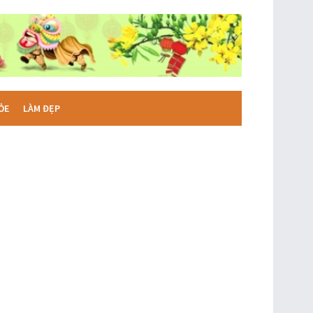
ỎE
LÀM ĐẸP