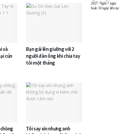
2027: Nghỉ 7 ngày
hoặc 10 ngày liên tục
i và
Bạn gái lên giường với 2
ại cún
người đàn ông khi chia tay
tôi một tháng
 chồng
Tôi say xỉn nhưng anh