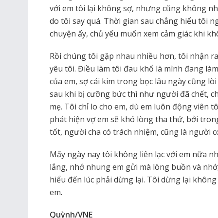
với em tôi lại không sợ, nhưng cũng không nh
do tôi say quá. Thời gian sau chẳng hiểu tôi ng
chuyện ấy, chủ yếu muốn xem cảm giác khi khô
Rồi chúng tôi gặp nhau nhiều hơn, tôi nhận r
yêu tôi. Điều làm tôi đau khổ là mình đang l
của em, sợ cái kim trong bọc lâu ngày cũng lòi
sau khi bị cưỡng bức thì như người đã chết, 
mẹ. Tôi chỉ lo cho em, dù em luôn động viên tô
phát hiện vợ em sẽ khó lòng tha thứ, bởi tro
tốt, người cha có trách nhiệm, cũng là người c
Mấy ngày nay tôi không liên lạc với em nữa 
lắng, nhớ nhung em gửi mà lòng buồn và nhớ,
hiểu đến lúc phải dừng lại. Tôi dừng lại không ph
em.
Quỳnh/VNE