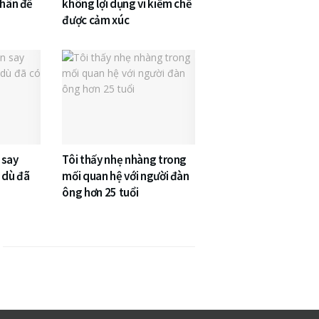
thân để
không lợi dụng vì kiềm chế
được cảm xúc
 say
Tôi thấy nhẹ nhàng trong
 dù đã
mối quan hệ với người đàn
ông hơn 25 tuổi