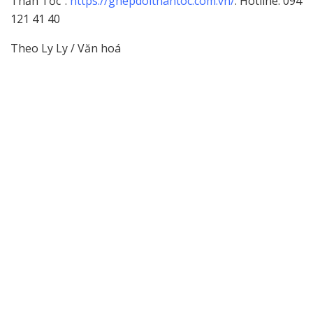
Thần Tốc”:
https://ghepdoithantoc.com.vn/
. Hotline: 094
121 41 40
Theo Ly Ly / Văn hoá