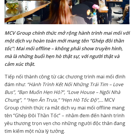
MCV Group chính thức mở rộng hành trình mai mối với
một dịch vụ hoàn toàn mới mang tên “Ghép đôi thần
tốc”: Mai mối offline – không phải show truyền hình,
mà là những buổi hẹn hò thật sự, với người thật và
cảm xúc thật.
Tiếp nối thành công từ các chương trình mai mối đình
đám như:
“Hành Trình Kết Nối Những Trái Tim – Love
Bus”, “Bạn Muốn Hẹn Hò?”, “Love House – Ngôi Nhà
Chung”, ” “Hẹn Ăn Trưa,” “Hẹn Hò Tốc Độ”,…
MCV
Group chính thức ra mắt dịch vụ mai mối offline mang
tên “Ghép Đôi Thần Tốc” – nhằm đem đến hành trình
yêu thương trọn vẹn cho những người độc thân đang
tìm kiếm một nửa lý tưởng.