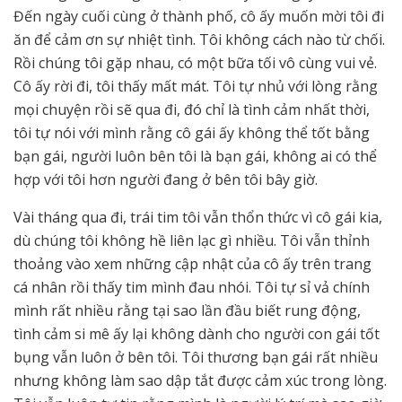
Đến ngày cuối cùng ở thành phố, cô ấy muốn mời tôi đi
ăn để cảm ơn sự nhiệt tình. Tôi không cách nào từ chối.
Rồi chúng tôi gặp nhau, có một bữa tối vô cùng vui vẻ.
Cô ấy rời đi, tôi thấy mất mát. Tôi tự nhủ với lòng rằng
mọi chuyện rồi sẽ qua đi, đó chỉ là tình cảm nhất thời,
tôi tự nói với mình rằng cô gái ấy không thể tốt bằng
bạn gái, người luôn bên tôi là bạn gái, không ai có thể
hợp với tôi hơn người đang ở bên tôi bây giờ.
Vài tháng qua đi, trái tim tôi vẫn thổn thức vì cô gái kia,
dù chúng tôi không hề liên lạc gì nhiều. Tôi vẫn thỉnh
thoảng vào xem những cập nhật của cô ấy trên trang
cá nhân rồi thấy tim mình đau nhói. Tôi tự sỉ vả chính
mình rất nhiều rằng tại sao lần đầu biết rung động,
tình cảm si mê ấy lại không dành cho người con gái tốt
bụng vẫn luôn ở bên tôi. Tôi thương bạn gái rất nhiều
nhưng không làm sao dập tắt được cảm xúc trong lòng.