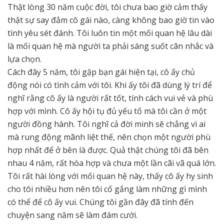
Thật lòng 30 năm cuộc đời, tôi chưa bao giờ cảm thấy
thật sự say đắm cô gái nào, càng không bao giờ tin vào
tình yêu sét đánh. Tôi luôn tin một mối quan hệ lâu dài
là mối quan hệ mà người ta phải sáng suốt cân nhắc và
lựa chọn.
Cách đây 5 năm, tôi gặp bạn gái hiện tại, cô ấy chủ
động nói có tình cảm với tôi. Khi ấy tôi đã dùng lý trí để
nghĩ rằng cô ấy là người rất tốt, tính cách vui vẻ và phù
hợp với mình. Cô ấy hội tụ đủ yếu tố mà tôi cần ở một
người đồng hành. Tôi nghĩ cả đời minh sẽ chẳng vì ai
mà rung động mãnh liệt thế, nên chọn một người phù
hợp nhất để ở bên là được. Quả thật chúng tôi đã bên
nhau 4 năm, rất hòa hợp và chưa một lần cãi vã quá lớn.
Tôi rất hài lòng với mối quan hệ này, thấy cô ấy hy sinh
cho tôi nhiều hơn nên tôi cố gắng làm những gì mình
có thể để cô ấy vui. Chúng tôi gần đây đã tính đến
chuyện sang năm sẽ làm đám cưới.