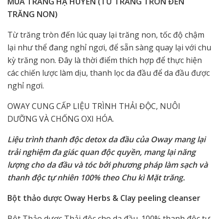
MÙA TRĂNG HẠ HUYỀN (TỪ TRĂNG TRÒN ĐẾN
TRĂNG NON)
Từ trăng tròn đến lúc quay lại trăng non, tốc độ chậm
lại như thể đang nghỉ ngơi, để sẵn sàng quay lại với chu
kỳ trăng non. Đây là thời điểm thích hợp để thực hiện
các chiến lược làm dịu, thanh lọc da đầu để da đầu được
nghỉ ngơi.
OWAY CUNG CẤP LIỆU TRÌNH THẢI ĐỘC, NUÔI
DƯỠNG VÀ CHỐNG OXI HÓA.
Liệu trình thanh độc detox da đầu của Oway mang lại
trải nghiệm đa giác quan độc quyền, mang lại năng
lượng cho da đầu và tóc bởi phương pháp làm sạch và
thanh độc tự nhiên 100% theo Chu kì Mặt trăng.
Bột thảo dược Oway Herbs & Clay peeling cleanser
Bột Thảo dược Thải độc cho da đầu. 100% thanh độc tự