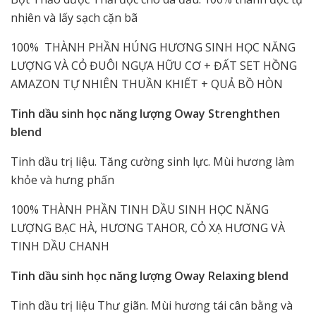
nhiên và lấy sạch cặn bã
100% THÀNH PHẦN HÚNG HƯƠNG SINH HỌC NĂNG
LƯỢNG VÀ CỎ ĐUÔI NGỰA HỮU CƠ + ĐẤT SET HỒNG
AMAZON TỰ NHIÊN THUẦN KHIẾT + QUẢ BỒ HÒN
Tinh dầu sinh học năng lượng Oway Strenghthen
blend
Tinh dầu trị liệu. Tăng cường sinh lực. Mùi hương làm
khỏe và hưng phấn
100% THÀNH PHẦN TINH DẦU SINH HỌC NĂNG
LƯỢNG BẠC HÀ, HƯƠNG TAHOR, CỎ XẠ HƯƠNG VÀ
TINH DẦU CHANH
Tinh dầu sinh học năng lượng Oway Relaxing blend
Tinh dầu trị liệu Thư giãn. Mùi hương tái cân bằng và