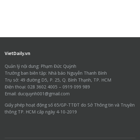
VietDaily.vn
Quản lý nội dung: Phạm Đức Quỳnh
Trưởng ban biên tập: Nhà báo Nguyễn Thanh Bình
Trụ sở: 49 đường D5, P. 25, Q. Bình Thạnh, TP. HCM
Điện thoại: 028 3602 4005 – 0919 099 989
Email: ducquynh001@gmail.com
Giấy phép hoạt động số 65/GP-TTĐT do Sở Thông tin và Truyền
thông TP. HCM cấp ngày 4-10-2019