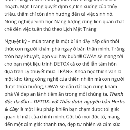
hoạch, Mặt Trăng quyết định sự lên xuống của thủy
triều, thậm chí còn ảnh hưởng đến cả việc sinh nở.
Nông nghiệp Sinh học Năng lượng cũng liên quan chặt
chẽ đến việc tuân thủ theo Lịch Mặt Trăng.
Nguyệt kỳ – mùa trăng là một bí ẩn đầy hấp dẫn thôi
thúc con người khám phá ngay ở bản thân mình. Trăng
tròn hay khuyết, bạn vui hay buồn!!! OWAY sẽ mang tới
cho bạn một liệu trình DETOX cả cơ thể lẫn tâm hồn
dựa trên Lý thuyết mùa TRĂNG. Khoa học thiên văn là
một kho tàng công nghệ của thiên nhiên mà con người
được thừa hưởng, OWAY sẽ dẫn dắt bạn cùng khám
phá Vẻ đẹp an lành tiềm ẩn trong mỗi chúng ta.
Thanh
độc da đầu – DETOX- với Thảo dược nguyên bản Herbs
& Clay
là một liệu pháp khiến bạn chạm được tới giác
quan bí mật của chính mình. Gột bỏ mọi độc tố, mang
đến một cảm giác thanh tao, đẹp tự nhiên và cảm xúc