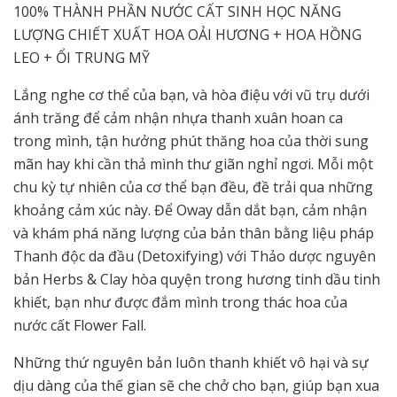
100% THÀNH PHẦN NƯỚC CẤT SINH HỌC NĂNG
LƯỢNG CHIẾT XUẤT HOA OẢI HƯƠNG + HOA HỒNG
LEO + ỔI TRUNG MỸ
Lắng nghe cơ thể của bạn, và hòa điệu với vũ trụ dưới
ánh trăng để cảm nhận nhựa thanh xuân hoan ca
trong mình, tận hưởng phút thăng hoa của thời sung
mãn hay khi cần thả mình thư giãn nghỉ ngơi. Mỗi một
chu kỳ tự nhiên của cơ thể bạn đều, đề trải qua những
khoảng cảm xúc này. Để Oway dẫn dắt bạn, cảm nhận
và khám phá năng lượng của bản thân bằng liệu pháp
Thanh độc da đầu (Detoxifying) với Thảo dược nguyên
bản Herbs & Clay hòa quyện trong hương tinh dầu tinh
khiết, bạn như được đắm mình trong thác hoa của
nước cất Flower Fall.
Những thứ nguyên bản luôn thanh khiết vô hại và sự
dịu dàng của thế gian sẽ che chở cho bạn, giúp bạn xua