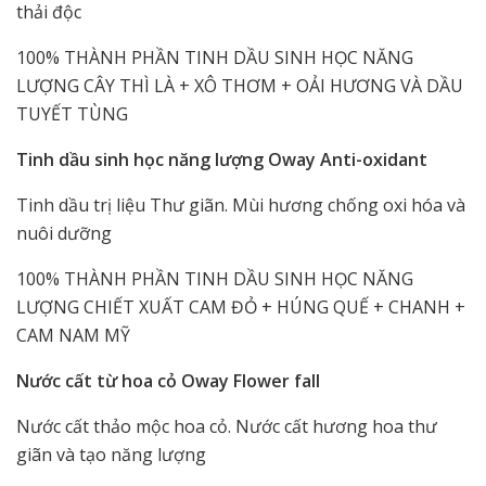
thải độc
100% THÀNH PHẦN TINH DẦU SINH HỌC NĂNG
LƯỢNG CÂY THÌ LÀ + XÔ THƠM + OẢI HƯƠNG VÀ DẦU
TUYẾT TÙNG
Tinh dầu sinh học năng lượng Oway Anti-oxidant
Tinh dầu trị liệu Thư giãn. Mùi hương chống oxi hóa và
nuôi dưỡng
100% THÀNH PHẦN TINH DẦU SINH HỌC NĂNG
LƯỢNG CHIẾT XUẤT CAM ĐỎ + HÚNG QUẾ + CHANH +
CAM NAM MỸ
Nước cất từ hoa cỏ Oway Flower fall
Nước cất thảo mộc hoa cỏ. Nước cất hương hoa thư
giãn và tạo năng lượng