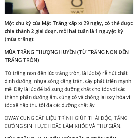
Một chu kỳ của Mặt Trăng xấp xỉ 29 ngày, có thể được
chia thành 2 giai đoạn, mỗi hai tuần là 1 nguyệt kỳ
(mùa trăng):
MÙA TRĂNG THƯỢNG HUYỀN (TỪ TRĂNG NON ĐẾN
TRĂNG TRÒN)
Từ trăng non đến lúc trăng tròn, là lúc bộ rễ hút chất
dinh dưỡng, nhựa sống căng tràn, cây phát triển mạnh
mẽ. Đây là lúc để bổ sung dưỡng chất cho tóc với các
thành phần dưỡng ẩm, củng cố và chống lại oxy hóa vì
tóc sẽ hấp thụ tối đa các dưỡng chất ấy.
OWAY CUNG CẤP LIỆU TRÌNH GIÚP THẢI ĐỘC, TĂNG
CƯỜNG SINH LỰC HOẶC LÀM KHỎE VÀ THƯ GIÃN.