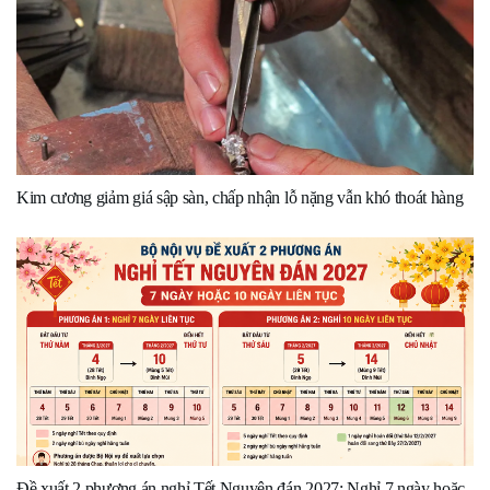
Kim cương giảm giá sập sàn, chấp nhận lỗ nặng vẫn khó thoát hàng
Đề xuất 2 phương án nghỉ Tết Nguyên đán 2027: Nghỉ 7 ngày hoặc