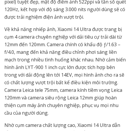
pixel) tuyệt đẹp, mật độ điểm ảnh 522ppi và tần số quét
120Hz, kết hợp với độ sáng 3.000 nits người dùng sẽ có
được trải nghiệm điện ảnh vượt trội.
Về khả năng nhiếp ảnh, Xiaomi 14 Ultra được trang bị
cụm 4 camera chuyên nghiệp với dải tiêu cự trải dài từ
12mm đến 120mm. Camera chính có khẩu độ ƒ/1.63 –
f/4.0, mang đến khả năng điều chỉnh phơi sáng liền
mạch trong nhiều tình huống khác nhau. Nhờ cảm biến
hình ảnh LYT-900 1 inch cực lớn được tích hợp bên
trong với dải động lên tới 14EV, mọi hình ảnh cho ra sẽ
có chất lượng vượt trội bất kể điều kiện môi trường.
Camera Leica tele 75mm, camera kính tiềm vọng Leica
120mm và camera siêu rộng Leica 12mm giúp hoàn
thiện cụm máy ảnh chuyên nghiệp, phục vụ mọi nhu
cầu của người dùng.
Nhờ cụm camera chất lượng cao, Xiaomi 14 Ultra dẫn