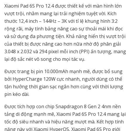
Xiaomi Pad 6S Pro 12.4 được thiết kế với màn hình lớn
vượt trội, nhằm mang lại trải nghiệm tuyệt vời. Kích
thước 12,4 inch – 144Hz – 3K với tỉ lệ khung hình 3:2
rộng rãi, máy tính bảng nâng cao sự thoải mái khi đọc
và sử dụng đa phương tiện. Khả năng hiển thị vượt trội
của thiết bị được nâng cao hơn nữa nhờ độ phân giải
3.048 x 2.032 và 294 pixel mỗi inch (PPI) ấn tượng, mang
lại độ sắc nét vô song cho mọi tác vụ.
Được trang bị pin 10.000mAh mạnh mẽ, được bổ sung
bởi HyperCharge 120W cực nhanh, người dùng có thể
tận hưởng thời gian sạc ngắn hơn cùng với thời lượng
pin kéo dài.
Được tích hợp con chip Snapdragon 8 Gen 2 4nm nền
tảng di động mạnh mẽ, Xiaomi Pad 6S Pro 12.4 mang lại
tốc độ siêu nhanh và hiệu năng mượt mà. Kết hợp tính
năng này với Xiaomi HyperOS, Xiaomi Pad 6S Pro giới