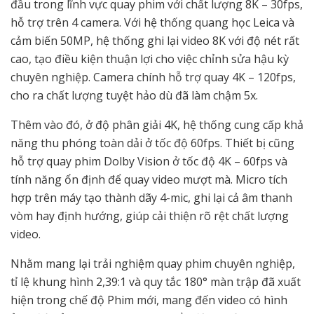
đầu trong lĩnh vực quay phim với chất lượng 8K – 30fps,
hỗ trợ trên 4 camera. Với hệ thống quang học Leica và
cảm biến 50MP, hệ thống ghi lại video 8K với độ nét rất
cao, tạo điều kiện thuận lợi cho việc chỉnh sửa hậu kỳ
chuyên nghiệp. Camera chính hỗ trợ quay 4K – 120fps,
cho ra chất lượng tuyệt hảo dù đã làm chậm 5x.
Thêm vào đó, ở độ phân giải 4K, hệ thống cung cấp khả
năng thu phóng toàn dải ở tốc độ 60fps. Thiết bị cũng
hỗ trợ quay phim Dolby Vision ở tốc độ 4K – 60fps và
tính năng ổn định để quay video mượt mà. Micro tích
hợp trên máy tạo thành dãy 4-mic, ghi lại cả âm thanh
vòm hay định hướng, giúp cải thiện rõ rệt chất lượng
video.
Nhằm mang lại trải nghiệm quay phim chuyên nghiệp,
tỉ lệ khung hình 2,39:1 và quy tắc 180° màn trập đã xuất
hiện trong chế độ Phim mới, mang đến video có hình