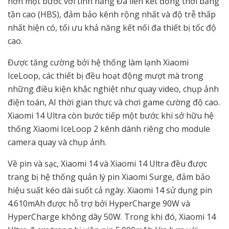
hơn một bước với tính năng Đa liên kết đồng thời băng
tần cao (HBS), đảm bảo kênh rộng nhất và độ trễ thấp
nhất hiện có, tối ưu khả năng kết nối đa thiết bị tốc độ
cao.
Được tăng cường bởi hệ thống làm lạnh Xiaomi
IceLoop, các thiết bị đều hoạt động mượt mà trong
những điều kiện khắc nghiệt như quay video, chụp ảnh
điện toán, AI thời gian thực và chơi game cường độ cao.
Xiaomi 14 Ultra còn bước tiếp một bước khi sở hữu hệ
thống Xiaomi IceLoop 2 kênh dành riêng cho module
camera quay và chụp ảnh.
Về pin và sạc, Xiaomi 14 và Xiaomi 14 Ultra đều được
trang bị hệ thống quản lý pin Xiaomi Surge, đảm bảo
hiệu suất kéo dài suốt cả ngày. Xiaomi 14 sử dụng pin
4.610mAh được hỗ trợ bởi HyperCharge 90W và
HyperCharge không dây 50W. Trong khi đó, Xiaomi 14