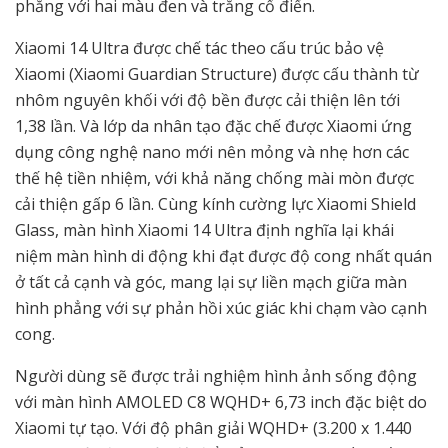
phẳng với hai màu đen và trắng cổ điển.
Xiaomi 14 Ultra được chế tác theo cấu trúc bảo vệ
Xiaomi (Xiaomi Guardian Structure) được cấu thành từ
nhôm nguyên khối với độ bền được cải thiện lên tới
1,38 lần. Và lớp da nhân tạo đặc chế được Xiaomi ứng
dụng công nghệ nano mới nên mỏng và nhẹ hơn các
thế hệ tiền nhiệm, với khả năng chống mài mòn được
cải thiện gấp 6 lần. Cùng kính cường lực Xiaomi Shield
Glass, màn hình Xiaomi 14 Ultra định nghĩa lại khái
niệm màn hình di động khi đạt được độ cong nhất quán
ở tất cả cạnh và góc, mang lại sự liền mạch giữa màn
hình phẳng với sự phản hồi xúc giác khi chạm vào cạnh
cong.
Người dùng sẽ được trải nghiệm hình ảnh sống động
với màn hình AMOLED C8 WQHD+ 6,73 inch đặc biệt do
Xiaomi tự tạo. Với độ phân giải WQHD+ (3.200 x 1.440