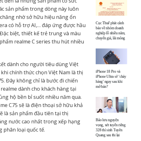
iết đến là những sản phẩm có sức
Các sản phẩm trong dòng này luôn
i chăng nhờ sở hữu hiệu năng ổn
Cục Thuế phát cảnh
era có hỗ trợ AI,… đáp ứng được hầu
báo về nhóm doanh
ặc biệt, thiết kế trẻ trung và màu
nghiệp lỗ nhiều năm,
chuyển giá, lãi mỏng
 phẩm realme C series thu hút nhiều
kết dành cho người tiêu dùng Việt
hi chính thức chọn Việt Nam là thị
iPhone 18 Pro và
iPhone Ultra sẽ ‘cháy
5. Đây không chỉ là bước đi chiến
hàng’ ngay sau khi
mở bán?
 realme dành cho khách hàng tại
ủng hộ bền bỉ suốt nhiều năm qua.
me C75 sẽ là điện thoại sở hữu khả
 là sản phẩm đầu tiên tại thị
Bảo lưu nguyện
áng nước cao nhất trong xếp hạng
vọng, xét tuyển riêng
g phân loại quốc tế.
328 thí sinh Tuyên
Quang sau thi lại