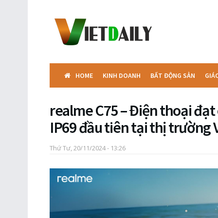
HOME
KINH DOANH
BẤT ĐỘNG SẢN
GIÁ
realme C75 – Điện thoại đạ
IP69 đầu tiên tại thị trường
Thứ Tư, 20/11/2024 - 13:26