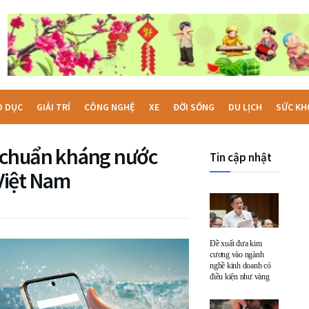
O DỤC
GIẢI TRÍ
CÔNG NGHỆ
XE
ĐỜI SỐNG
DU LỊCH
SỨC KH
t chuẩn kháng nước
Tin cập nhật
 Việt Nam
Đề xuất đưa kim
cương vào ngành
nghề kinh doanh có
điều kiện như vàng