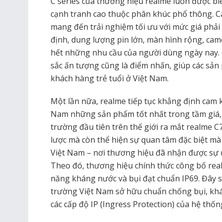
C series của thương hiệu realme luôn được b
cạnh tranh cao thuộc phân khúc phổ thông. 
mang đến trải nghiệm tối ưu với mức giá phả
định, dung lượng pin lớn, màn hình rộng, cam
hết những nhu cầu của người dùng ngày nay. Đ
sắc ấn tượng cũng là điểm nhấn, giúp các sản
khách hàng trẻ tuổi ở Việt Nam.
Một lần nữa, realme tiếp tục khẳng định cam 
Nam những sản phẩm tốt nhất trong tầm giá, k
trường đầu tiên trên thế giới ra mắt realme C7
lược mà còn thể hiện sự quan tâm đặc biệt mà
Việt Nam – nơi thương hiệu đã nhận được sự 
Theo đó, thương hiệu chính thức công bố real
năng kháng nước và bụi đạt chuẩn IP69. Đây sẽ
trường Việt Nam sở hữu chuẩn chống bụi, kh
các cấp độ IP (Ingress Protection) của hệ thốn