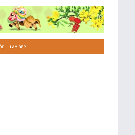
ỎE
LÀM ĐẸP