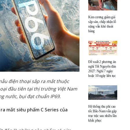
Kim cương giảm giá
sập sàn, chấp nhận lỗ
nặng vẫn khó thoát
hàng
Đề xuất 2 phương án
nghỉ Tết Nguyên đán
2027: Nghỉ 7 ngày
hoặc 10 ngày liên tục
mẫu điện thoại sắp ra mắt thuộc
oại đầu tiên tại thị trường Việt Nam
ng nước, bụi đạt chuẩn IP69.
Hệ thống thu phí cao
i ra mắt siêu phẩm C Series của
tốc Bắc-Nam vẫn gặp
trục trặc sau nhiều lần
khắc phục