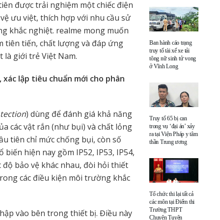
iên được trải nghiệm một chiếc điện
 ưu việt, thích hợp với nhu cầu sử
ng khắc nghiệt. realme mong muốn
tiên tiến, chất lượng và đáp ứng
Ban hành cáo trạng
truy tố tài xế xe tải
 là giới trẻ Việt Nam.
tông nữ sinh tử vong
ở Vĩnh Long
, xác lập tiêu chuẩn mới cho phân
tection
) dùng để đánh giá khả năng
Truy tố 65 bị can
ủa các vật rắn (như bụi) và chất lỏng
trong vụ ‘đại án’ xảy
ra tại Viện Pháp y tâm
ầu tiên chỉ mức chống bụi, còn số
thần Trung ương
biến hiện nay gồm IP52, IP53, IP54,
độ bảo vệ khác nhau, đòi hỏi thiết
 trong các điều kiện môi trường khắc
Tổ chức thi lại tất cả
các môn tại Điểm thi
Trường THPT
ập vào bên trong thiết bị. Điều này
Chuyên Tuyên