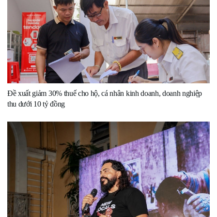
Đề xuất giảm 30% thuế cho hộ, cá nhân kinh doanh, doanh nghiệp
thu dưới 10 tỷ đồng