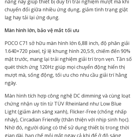
năng này giúp thiết bị duy trì trải nghiệm mượt mà khi
chuyển đổi giữa nhiều ứng dụng, giảm tình trạng giật
lag hay tải lại ứng dụng.
Màn hình lớn, bảo vệ mắt tối ưu
POCO C71 sở hữu màn hình lớn 6,88 inch, độ phân giải
1.640×720 pixel, tỷ lệ khung hình 20,5:9, chiếm đến 90%
mặt trước, mang lại trải nghiệm giải trí trọn vẹn. Tần số
quét thích ứng 120Hz giúp mọi chuyển động hiển thị
mượt mà, sống động, tối ưu cho nhu cầu giải trí hằng
ngày.
Màn hình tích hợp công nghệ DC dimming và cùng loạt
chứng nhận uy tín từ TÜV Rheinland như Low Blue
Light (giảm ánh sáng xanh), Flicker-Free (chống nhấp
nháy), Circadian Friendly (thân thiện với nhịp sinh học).
Nhờ đó, người dùng có thể sử dụng thiết bị trong thời
gian dài, hạn chế mỏi mắt ngay cả khi để ở độ sáng