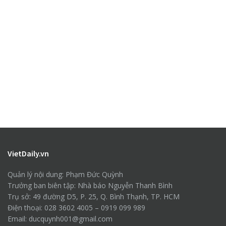
VietDaily.vn
Quản lý nội dung: Phạm Đức Quỳnh
Trưởng ban biên tập: Nhà báo Nguyễn Thanh Bình
Trụ sở: 49 đường D5, P. 25, Q. Bình Thạnh, TP. HCM
Điện thoại: 028 3602 4005 – 0919 099 989
Email: ducquynh001@gmail.com