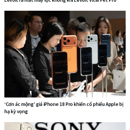
‘Cơn ác mộng’ giá iPhone 18 Pro khiến cổ phiếu Apple bị
hạ kỳ vọng