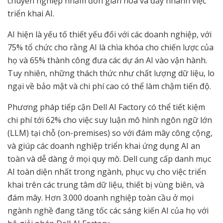
chuyên nghiệp nhằm đơn giản hóa và đẩy nhanh việc
triển khai AI.
AI hiện là yếu tố thiết yếu đối với các doanh nghiệp, với
75% tổ chức cho rằng AI là chìa khóa cho chiến lược của
họ và 65% thành công đưa các dự án AI vào vận hành.
Tuy nhiên, những thách thức như chất lượng dữ liệu, lo
ngại về bảo mật và chi phí cao có thể làm chậm tiến độ.
Phương pháp tiếp cận Dell AI Factory có thể tiết kiệm
chi phí tới 62% cho việc suy luận mô hình ngôn ngữ lớn
(LLM) tại chỗ (on-premises) so với đám mây công cộng,
và giúp các doanh nghiệp triển khai ứng dụng AI an
toàn và dễ dàng ở mọi quy mô. Dell cung cấp danh mục
AI toàn diện nhất trong ngành, phục vụ cho việc triển
khai trên các trung tâm dữ liệu, thiết bị vùng biên, và
đám mây. Hơn 3.000 doanh nghiệp toàn cầu ở mọi
ngành nghề đang tăng tốc các sáng kiến AI của họ với