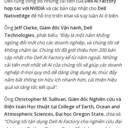
Dell cũng công bố những cải tiến của
Dell AI Factory
hợp tác với NVIDIA
và các bản cập nhật cho
Dell
NativeEdge
để hỗ trợ triển khai và suy luận AI ở biên.
Ông
Jeff Clarke, Giám đốc Vận hành, Dell
Technologies
, phát biểu:
“Đây là một năm không
ngừng đổi mới cho các doanh nghiệp, và chúng tôi sẽ
không chậm lại. Chúng tôi đã giới thiệu hơn 200 bản
cập nhật cho Dell AI Factory kể từ năm ngoái. Những
cải tiến mới nhất về AI của chúng tôi sẽ giúp các doanh
nghiệp ở mọi quy mô dễ dàng ứng dụng AI, thúc đẩy
nắm bắt thông tin hữu ích nhanh hơn, cải thiện hiệu
quả và tăng tốc kết quả”.
Ông
Christopher M. Sullivan, Giám đốc Nghiên cứu và
Điện toán Học thuật tại College of Earth, Ocean and
Atmospheric Sciences, Đại học Oregon State
, chia sẻ:
“Chúng tôi tận dụng Dell AI Factory cho nghiên cứu đại