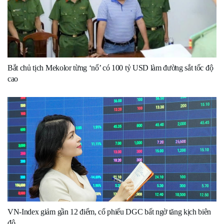
Bắt chủ tịch Mekolor từng ‘nổ’ có 100 tỷ USD làm đường sắt tốc độ
cao
VN-Index giảm gần 12 điểm, cổ phiếu DGC bất ngờ tăng kịch biên
độ