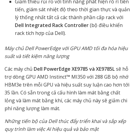
Giảm thiểu rủi ro với tính năng phát hiện rò rỉ tiên
tiến, giám sát nhiệt độ theo thời gian thực và quản
lý thống nhất tất cả các thành phần cấp rack với
Dell Integrated Rack Controller
(bộ điều khiển
rack tích hợp của Dell).
Máy chủ Dell PowerEdge với GPU AMD tối đa hóa hiệu
suất và tiết kiệm năng lượng
Các máy chủ
Dell PowerEdge XE9785 và XE9785L
sẽ hỗ
trợ dòng GPU AMD Instinct™ MI350 với 288 GB bộ nhớ
HBM3e trên mỗi GPU và hiệu suất suy luận cao hơn tới
35 lần. Có sẵn trong cả cấu hình làm mát bằng chất
lỏng và làm mát bằng khí, các máy chủ này sẽ giảm chi
phí năng lượng làm mát.
Những tiến bộ của Dell thúc đẩy triển khai và sắp xếp
quy trình làm việc AI hiệu quả và bảo mật