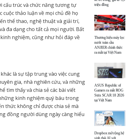
i cấu trúc và chức năng tương tự
triệu đồng
c cuộc thảo luận về mọi chủ đề họ
n thể thao, nghệ thuật và giải trí,
à đa dạng cho tất cả mọi người. Bất
ĩ, kinh nghiệm, cũng như hỏi đáp về
Thương hiệu máy lọc
nước toàn cầu
ANJIER chính thức
ra mắt tại Việt Nam
 khác là sự tập trung vào việc cung
chuyên gia, nhà nghiên cứu, và những
ASUS Republic of
 tìm thấy và chia sẻ các bài viết
Gamers ra mắt ROG
Strix SCAR 18 2026
à những kinh nghiệm quý báu trong
tại Việt Nam
iến thức không chỉ được chia sẻ mà
 cộng đồng người dùng ngày càng hiểu
Dropbox mở rộng hệ
sinh thái AI với