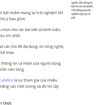
nguồn cảm hứng du
lịch hè cho du khách
Việt thông qua trải
i bật nhằm mang lại trải nghiệm tốt
nghiệm pop-up cà
phê
chú ý bao gồm:
chọn cho các bài viết và bình luận,
ữu ích nhất.
ạt các chủ đề đa dạng, từ công nghệ,
thể thao.
ệ thông tin cá nhân của người dùng
trên nền tảng.
Cafefinz
là sự tham gia của nhiều
 nâng cao chất lượng và độ tin cậy
ri thức