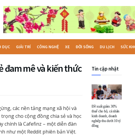
O DỤC
GIẢI TRÍ
CÔNG NGHỆ
XE
ĐỜI SỐNG
DU LỊCH
SỨC KH
sẻ đam mê và kiến thức
Tin cập nhật
Đề xuất giảm 30%
gừng, các nền tảng mạng xã hội và
thuế cho hộ, cá nhân
n trọng cho cộng đồng chia sẻ và học
kinh doanh, doanh
nghiệp thu dưới 10 tỷ
y chính là Cafefinz – một diễn đàn
đồng
nh như một Reddit phiên bản Việt.