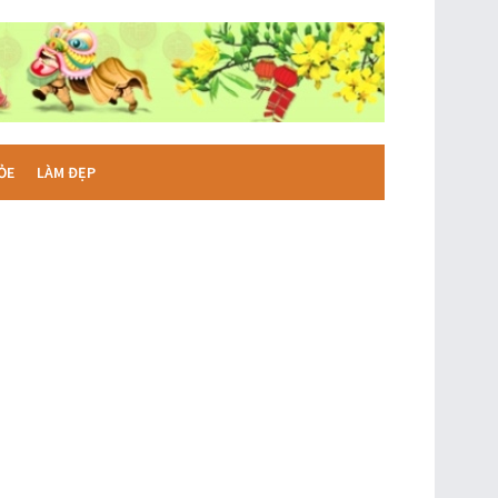
ỎE
LÀM ĐẸP