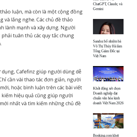
ChatGPT, Claude, và
Gemini
 thảo luận, mà còn là một cộng đồng
g và lắng nghe. Các chủ đề thảo
ính lành mạnh và xây dựng. Người
 phải tuân thủ các quy tắc chung
Sandoz bổ nhiệm bà
.
Võ Thị Thúy Hà làm
Tổng Giám Đốc tại
Việt Nam
sử dụng, Cafefinz giúp người dùng dễ
Chỉ cần vài thao tác đơn giản, người
mới, hoặc bình luận trên các bài viết
Khởi động xét chọn
Doanh nghiệp đạt
m kiếm hiệu quả cũng giúp người
chuẩn văn hóa kinh
mới nhất và tìm kiếm những chủ đề
doanh Việt Nam 2026
Booking.com khơi