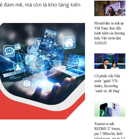
sẻ đam mê, mà còn là kho tàng kiến
Moonfolks ra mắt tại
Việt Nam, thúc đẩy
hành trình các thương
hiệu Việt vươn tầm
ASEAN
Cổ phiếu vốn Nhà
nước ‘gánh’ VN-
Index, thị trường
‘xanh vỏ, đỏ lòng’
Xiaomi ra mắt
REDMI 17 Series,
pin 7.500mAh, thiết
kế trẻ trung, giá từ 5,5