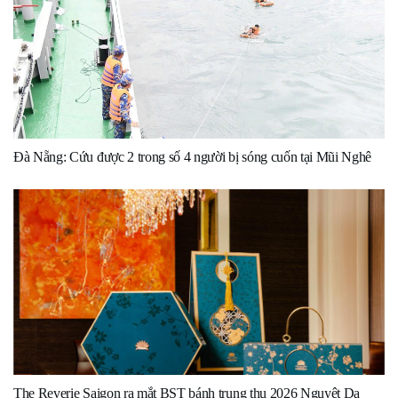
Đà Nẵng: Cứu được 2 trong số 4 người bị sóng cuốn tại Mũi Nghê
The Reverie Saigon ra mắt BST bánh trung thu 2026 Nguyệt Dạ