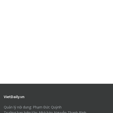
VietDaily.vn
Quản lý nội dung: Phạm Đức Quỳnh
Trưởng ban biên tập: Nhà báo Nguyễn Thanh Bình