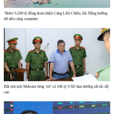
‘Bơm’ 6.200 tỷ đồng hoàn thiện Cảng Liên Chiểu, Đà Nẵng hướng
tới siêu cảng container
Bắt chủ tịch Mekolor từng ‘nổ’ có 100 tỷ USD làm đường sắt tốc độ
cao