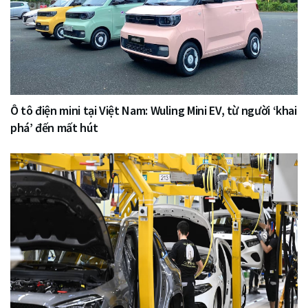
Ô tô điện mini tại Việt Nam: Wuling Mini EV, từ người ‘khai
phá’ đến mất hút