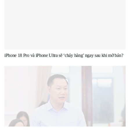
iPhone 18 Pro và iPhone Ultra sẽ ‘cháy hàng’ ngay sau khi mở bán?