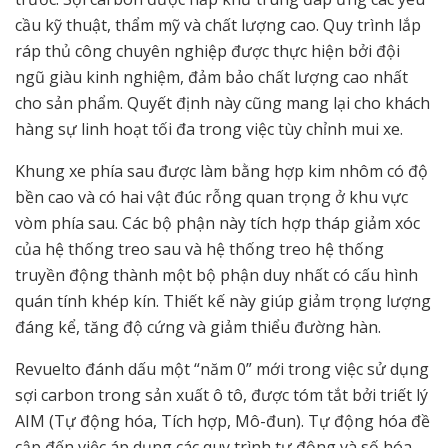
cầu kỹ thuật, thẩm mỹ và chất lượng cao. Quy trình lắp
ráp thủ công chuyên nghiệp được thực hiện bởi đội
ngũ giàu kinh nghiệm, đảm bảo chất lượng cao nhất
cho sản phẩm. Quyết định này cũng mang lại cho khách
hàng sự linh hoạt tối đa trong việc tùy chỉnh mui xe.
Khung xe phía sau được làm bằng hợp kim nhôm có độ
bền cao và có hai vật đúc rỗng quan trọng ở khu vực
vòm phía sau. Các bộ phận này tích hợp tháp giảm xóc
của hệ thống treo sau và hệ thống treo hệ thống
truyền động thành một bộ phận duy nhất có cấu hình
quán tính khép kín. Thiết kế này giúp giảm trọng lượng
đáng kể, tăng độ cứng và giảm thiểu đường hàn.
Revuelto đánh dấu một “năm 0” mới trong việc sử dụng
sợi carbon trong sản xuất ô tô, được tóm tắt bởi triết lý
AIM (Tự động hóa, Tích hợp, Mô-đun). Tự động hóa đề
cập đến việc áp dụng các quy trình tự động và số hóa