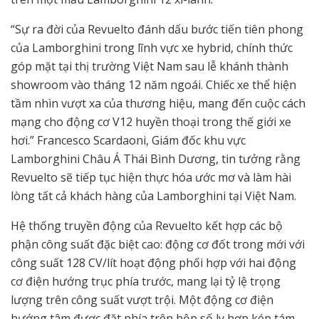
“Sự ra đời của Revuelto đánh dấu bước tiến tiên phong
của Lamborghini trong lĩnh vực xe hybrid, chính thức
góp mặt tại thị trường Việt Nam sau lễ khánh thành
showroom vào tháng 12 năm ngoái. Chiếc xe thể hiện
tầm nhìn vượt xa của thương hiệu, mang đến cuộc cách
mạng cho động cơ V12 huyền thoại trong thế giới xe
hơi.” Francesco Scardaoni, Giám đốc khu vực
Lamborghini Châu Á Thái Bình Dương, tin tưởng rằng
Revuelto sẽ tiếp tục hiện thực hóa ước mơ và làm hài
lòng tất cả khách hàng của Lamborghini tại Việt Nam.
Hệ thống truyền động của Revuelto kết hợp các bộ
phận công suất đặc biệt cao: động cơ đốt trong mới với
công suất 128 CV/lít hoạt động phối hợp với hai động
cơ điện hướng trục phía trước, mang lại tỷ lệ trọng
lượng trên công suất vượt trội. Một động cơ điện
hướng tâm được đặt phía trên hộp số ly hợp kép tám