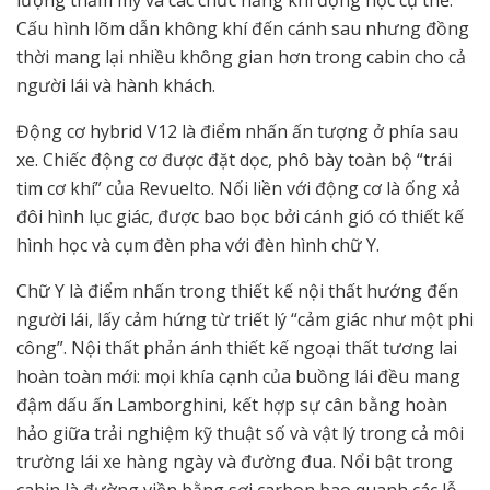
lượng thẩm mỹ và các chức năng khí động học cụ thể.
Cấu hình lõm dẫn không khí đến cánh sau nhưng đồng
thời mang lại nhiều không gian hơn trong cabin cho cả
người lái và hành khách.
Động cơ hybrid V12 là điểm nhấn ấn tượng ở phía sau
xe. Chiếc động cơ được đặt dọc, phô bày toàn bộ “trái
tim cơ khí” của Revuelto. Nối liền với động cơ là ống xả
đôi hình lục giác, được bao bọc bởi cánh gió có thiết kế
hình học và cụm đèn pha với đèn hình chữ Y.
Chữ Y là điểm nhấn trong thiết kế nội thất hướng đến
người lái, lấy cảm hứng từ triết lý “cảm giác như một phi
công”. Nội thất phản ánh thiết kế ngoại thất tương lai
hoàn toàn mới: mọi khía cạnh của buồng lái đều mang
đậm dấu ấn Lamborghini, kết hợp sự cân bằng hoàn
hảo giữa trải nghiệm kỹ thuật số và vật lý trong cả môi
trường lái xe hàng ngày và đường đua. Nổi bật trong