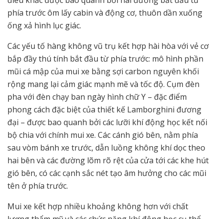
điêu khắc được bao quanh bởi hai đường bắt đầu từ
phía trước ôm lấy cabin và động cơ, thuôn dần xuống
ống xả hình lục giác.
Các yếu tố hàng không vũ trụ kết hợp hài hòa với vẻ cơ
bắp đầy thú tính bắt đầu từ phía trước: mô hình phần
mũi cá mập của mui xe bằng sợi carbon nguyên khối
rộng mang lại cảm giác mạnh mẽ và tốc độ. Cụm đèn
pha với đèn chạy ban ngày hình chữ Y – đặc điểm
phong cách đặc biệt của thiết kế Lamborghini đương
đại – được bao quanh bởi các lưỡi khí động học kết nối
bộ chia với chính mui xe. Các cánh gió bên, nằm phía
sau vòm bánh xe trước, dẫn luồng không khí dọc theo
hai bên và các đường lõm rõ rệt của cửa tới các khe hút
gió bên, có các cạnh sắc nét tạo âm hưởng cho các mũi
tên ở phía trước.
Mui xe kết hợp nhiều khoảng không hơn với chất