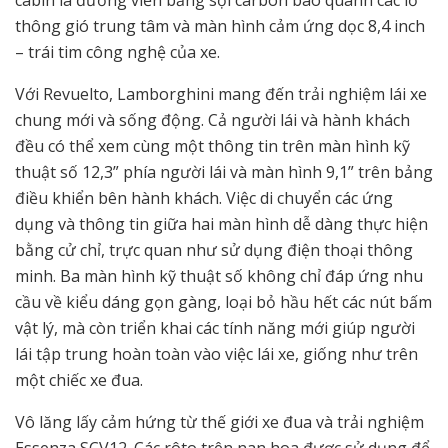
cabin là đường viền bằng sợi carbon bao quanh các lỗ
thông gió trung tâm và màn hình cảm ứng dọc 8,4 inch
– trái tim công nghệ của xe.
Với Revuelto, Lamborghini mang đến trải nghiệm lái xe
chung mới và sống động. Cả người lái và hành khách
đều có thể xem cùng một thông tin trên màn hình kỹ
thuật số 12,3” phía người lái và màn hình 9,1” trên bảng
điều khiển bên hành khách. Việc di chuyển các ứng
dụng và thông tin giữa hai màn hình dễ dàng thực hiện
bằng cử chỉ, trực quan như sử dụng điện thoại thông
minh. Ba màn hình kỹ thuật số không chỉ đáp ứng nhu
cầu về kiểu dáng gọn gàng, loại bỏ hầu hết các nút bấm
vật lý, mà còn triển khai các tính năng mới giúp người
lái tập trung hoàn toàn vào việc lái xe, giống như trên
một chiếc xe đua.
Vô lăng lấy cảm hứng từ thế giới xe đua và trải nghiệm