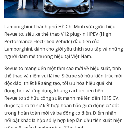
Lamborghini Thành phố Hồ Chí Minh vừa giới thiệu
Revuelto, siêu xe thể thao V12 plug-in HPEV (High
Performance Electrified Vehicle) đầu tiên của
Lamborghini, dành cho giới yêu thích sưu tập và những
người đam mê thương hiệu tại Việt Nam.
Revuelto mang đến một tầm cao mới về hiệu suất, tính
thể thao và niềm vui lái xe. Siêu xe sở hữu kiến trúc mới
độc đáo, thiết kế sáng tạo, tối ưu hóa hiệu quả khí
động học và ứng dụng khung carbon tiên tiến.
Revuelto sở hữu công suất mạnh mẽ lên đến 1015 CV,
được tạo ra từ sự kết hợp hoàn hảo giữa động cơ đốt
trong hoàn toàn mới và ba động cơ điện. Điểm nhấn
nổi bật khác là hộp số ly hợp kép lần đầu tiên xuất hiện
trên một mẫu Lamborghini 12 xi-lanh.