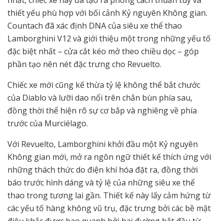
nhất, chiếc xe này đã tạo ra phong cách thuần túy và
thiết yếu phù hợp với bối cảnh Kỷ nguyên Không gian.
Countach đã xác định DNA của siêu xe thể thao
Lamborghini V12 và giới thiệu một trong những yếu tố
đặc biệt nhất – cửa cắt kéo mở theo chiều dọc – góp
phần tạo nên nét đặc trưng cho Revuelto.
Chiếc xe mới cũng kế thừa tỷ lệ không thể bắt chước
của Diablo và lưỡi dao nổi trên chắn bùn phía sau,
đồng thời thể hiện rõ sự cơ bắp và nghiêng về phía
trước của Murciélago.
Với Revuelto, Lamborghini khởi đầu một Kỷ nguyên
Không gian mới, mở ra ngôn ngữ thiết kế thích ứng với
những thách thức do điện khí hóa đặt ra, đồng thời
báo trước hình dáng và tỷ lệ của những siêu xe thể
thao trong tương lai gần. Thiết kế này lấy cảm hứng từ
các yếu tố hàng không vũ trụ, đặc trưng bởi các bề mặt