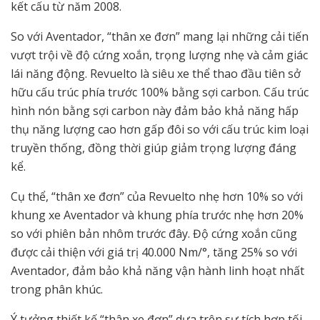
kết cấu từ năm 2008.
So với Aventador, “thân xe đơn” mang lại những cải tiến
vượt trội về độ cứng xoắn, trọng lượng nhẹ và cảm giác
lái năng động. Revuelto là siêu xe thể thao đầu tiên sở
hữu cấu trúc phía trước 100% bằng sợi carbon. Cấu trúc
hình nón bằng sợi carbon này đảm bảo khả năng hấp
thụ năng lượng cao hơn gấp đôi so với cấu trúc kim loại
truyền thống, đồng thời giúp giảm trọng lượng đáng
kể.
Cụ thể, “thân xe đơn” của Revuelto nhẹ hơn 10% so với
khung xe Aventador và khung phía trước nhẹ hơn 20%
so với phiên bản nhôm trước đây. Độ cứng xoắn cũng
được cải thiện với giá trị 40.000 Nm/°, tăng 25% so với
Aventador, đảm bảo khả năng vận hành linh hoạt nhất
trong phân khúc.
Ý tưởng thiết kế “thân xe đơn” dựa trên sự tích hợp tối