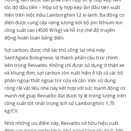
tốc độ đầu tiên – Hộp số ly hợp kép lần đầu tiên xuất
hiện trên một mẫu Lamborghini 12 xi-lanh. Ba động cơ
điện được cung cấp năng lượng bởi bộ pin lithium-ion
công suất cao (4500 W/kg) và hỗ trợ chế độ truyền
động hoàn toàn bằng điện.
Sợi carbon, được chế tác thủ công tại nhà máy
Sant’Agata Bolognese, là thành phần cấu trúc chính
bên trong Revuelto. Không chỉ được sử dụng ở thân xe
và khung đơn, sợi carbon còn xuất hiện ở tất cả các bộ
phận ngoại thất ngoại trừ cửa và cản. Việc sử dụng
rộng rãi vật liệu nhẹ này kết hợp với sức mạnh động cơ
mạnh mẽ giúp Revuelto đạt được tỷ lệ trọng lượng trên
công suất tốt nhất trong lịch sử Lamborghini: 1,75
kg/CV.
Nhờ những ưu điểm này, Revuelto sở hữu hiệu suất
đỉnh cao trong phân khúc: khả năng tăng tốc từ 0-100