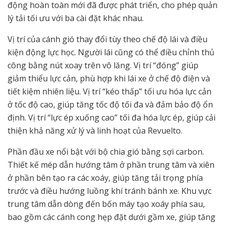
động hoàn toàn mới đã được phát triển, cho phép quản
lý tải tối ưu với ba cài đặt khác nhau.
Vị trí của cánh gió thay đổi tùy theo chế độ lái và điều
kiện động lực học. Người lái cũng có thể điều chỉnh thủ
công bằng nút xoay trên vô lăng. Vị trí “đóng” giúp
giảm thiểu lực cản, phù hợp khi lái xe ở chế độ điện và
tiết kiệm nhiên liệu. Vị trí “kéo thấp” tối ưu hóa lực cản
ở tốc độ cao, giúp tăng tốc độ tối đa và đảm bảo độ ổn
định. Vị trí “lực ép xuống cao” tối đa hóa lực ép, giúp cải
thiện khả năng xử lý và linh hoạt của Revuelto.
Phần đầu xe nổi bật với bộ chia gió bằng sợi carbon.
Thiết kế mép dẫn hướng tâm ở phần trung tâm và xiên
ở phần bên tạo ra các xoáy, giúp tăng tải trọng phía
trước và điều hướng luồng khí tránh bánh xe. Khu vực
trung tâm dẫn dòng đến bốn máy tạo xoáy phía sau,
bao gồm các cánh cong hẹp đặt dưới gầm xe, giúp tăng