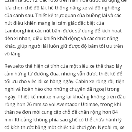
Essenza SCV12. Các rôto trên nan hoa được sử dụng để
lựa chọn chế độ lái, hệ thống nâng xe và độ nghiêng
của cánh sau. Thiết kế trực quan của buồng lái và các
nút điều khiển mang lại cảm giác đặc biệt của
Lamborghini: các nút bấm được sử dụng để kích hoạt
đèn xi nhan, điều khiển khởi động và các chức năng
khác, giúp người lái luôn giữ được độ bám tối ưu trên
vô lăng.
Revuelto thể hiện cá tính của một siêu xe thể thao lấy
cảm hứng từ đường đua, nhưng vẫn được thiết kế để
tối ưu cho việc lái xe hàng ngày. Cabin xe rộng rãi, tiện
nghi và hoàn hảo cho những chuyến dã ngoại trong
ngày. Thiết kế mui xe mang lại khoảng không trên đầu
rộng hơn 26 mm so với Aventador Ultimae, trong khi
thân xe đơn mới cung cấp chỗ để chân rộng hơn 84
mm. Khoảng không phía sau ghế có thể chứa hành lý
có kích thước bằng một chiếc túi chơi gôn. Ngoài ra, xe