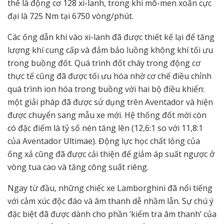
thể là động cơ 128 xi-lanh, trong khi mô-men xoắn cực
đại là 725 Nm tại 6750 vòng/phút.
Các ống dẫn khí vào xi-lanh đã được thiết kế lại để tăng
lượng khí cung cấp và đảm bảo luồng không khí tối ưu
trong buồng đốt. Quá trình đốt cháy trong động cơ
thực tế cũng đã được tối ưu hóa nhờ cơ chế điều chỉnh
quá trình ion hóa trong buồng với hai bộ điều khiển:
một giải pháp đã được sử dụng trên Aventador và hiện
được chuyển sang mẫu xe mới. Hệ thống đốt mới còn
có đặc điểm là tỷ số nén tăng lên (12,6:1 so với 11,8:1
của Aventador Ultimae). Động lực học chất lỏng của
ống xả cũng đã được cải thiện để giảm áp suất ngược ở
vòng tua cao và tăng công suất riêng.
Ngay từ đầu, những chiếc xe Lamborghini đã nổi tiếng
với cảm xúc độc đáo và âm thanh dễ nhầm lẫn. Sự chú ý
đặc biệt đã được dành cho phần ‘kiểm tra âm thanh’ của