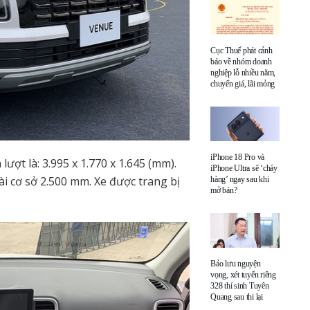
Cục Thuế phát cảnh
báo về nhóm doanh
nghiệp lỗ nhiều năm,
chuyển giá, lãi mỏng
iPhone 18 Pro và
 lượt là: 3.995 x 1.770 x 1.645 (mm).
iPhone Ultra sẽ ‘cháy
 cơ sở 2.500 mm. Xe được trang bị
hàng’ ngay sau khi
mở bán?
Bảo lưu nguyện
vọng, xét tuyển riêng
328 thí sinh Tuyên
Quang sau thi lại