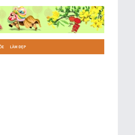
ỎE
LÀM ĐẸP