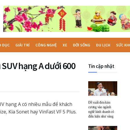
O DỤC
GIẢI TRÍ
CÔNG NGHỆ
XE
ĐỜI SỐNG
DU LỊCH
SỨC KH
u SUV hạng A dưới 600
Tin cập nhật
Đề xuất đưa kim
SUV hạng A có nhiều mẫu để khách
cương vào ngành
e, Kia Sonet hay VinFast VF 5 Plus.
nghề kinh doanh có
điều kiện như vàng