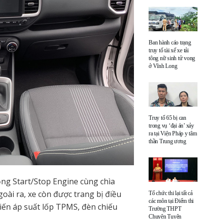
Ban hành cáo trạng
truy tố tài xế xe tải
tông nữ sinh tử vong
ở Vĩnh Long
Truy tố 65 bị can
trong vụ ‘đại án’ xảy
ra tại Viện Pháp y tâm
thần Trung ương
ng Start/Stop Engine cùng chìa
oài ra, xe còn được trang bị điều
Tổ chức thi lại tất cả
các môn tại Điểm thi
biến áp suất lốp TPMS, đèn chiếu
Trường THPT
Chuyên Tuyên