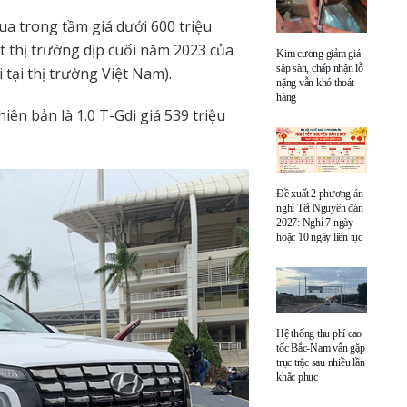
 trong tầm giá dưới 600 triệu
t thị trường dịp cuối năm 2023 của
Kim cương giảm giá
sập sàn, chấp nhận lỗ
tại thị trường Việt Nam).
nặng vẫn khó thoát
hàng
ên bản là 1.0 T-Gdi giá 539 triệu
Đề xuất 2 phương án
nghỉ Tết Nguyên đán
2027: Nghỉ 7 ngày
hoặc 10 ngày liên tục
Hệ thống thu phí cao
tốc Bắc-Nam vẫn gặp
trục trặc sau nhiều lần
khắc phục