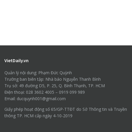
VietDaily.vn
Quản lý nội dung: Phạm Đức Quỳnh
Trưởng ban biên tập: Nhà báo Nguyễn Thanh Bình
Trụ sở: 49 đường D5, P. 25, Q. Bình Thạnh, TP. HCM
Điện thoại: 028 3602 4005 – 0919 099 989
Email: ducquynh001@gmail.com
Giấy phép hoạt động số 65/GP-TTĐT do Sở Thông tin và Truyền
thông TP. HCM cấp ngày 4-10-2019