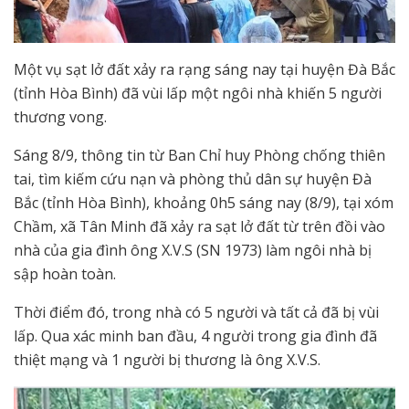
Một vụ sạt lở đất xảy ra rạng sáng nay tại huyện Đà Bắc
(tỉnh Hòa Bình) đã vùi lấp một ngôi nhà khiến 5 người
thương vong.
Sáng 8/9, thông tin từ Ban Chỉ huy Phòng chống thiên
tai, tìm kiếm cứu nạn và phòng thủ dân sự huyện Đà
Bắc (tỉnh Hòa Bình), khoảng 0h5 sáng nay (8/9), tại xóm
Chầm, xã Tân Minh đã xảy ra sạt lở đất từ trên đồi vào
nhà của gia đình ông X.V.S (SN 1973) làm ngôi nhà bị
sập hoàn toàn.
Thời điểm đó, trong nhà có 5 người và tất cả đã bị vùi
lấp. Qua xác minh ban đầu, 4 người trong gia đình đã
thiệt mạng và 1 người bị thương là ông X.V.S.