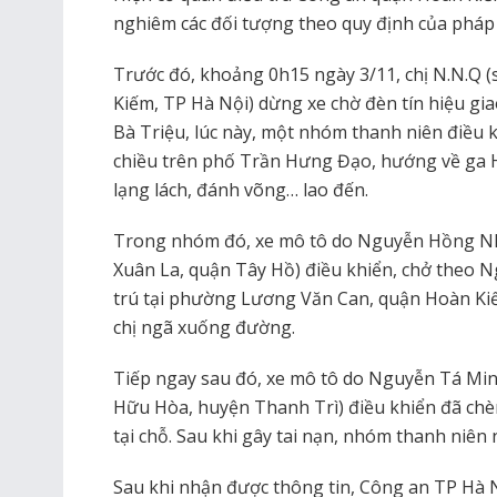
nghiêm các đối tượng theo quy định của pháp 
Trước đó, khoảng 0h15 ngày 3/11, chị N.N.Q (
Kiếm, TP Hà Nội) dừng xe chờ đèn tín hiệu gi
Bà Triệu, lúc này, một nhóm thanh niên điều 
chiều trên phố Trần Hưng Đạo, hướng về ga Hà
lạng lách, đánh võng… lao đến.
Trong nhóm đó, xe mô tô do Nguyễn Hồng Nh
Xuân La, quận Tây Hồ) điều khiển, chở theo 
trú tại phường Lương Văn Can, quận Hoàn Kiế
chị ngã xuống đường.
Tiếp ngay sau đó, xe mô tô do Nguyễn Tá Minh
Hữu Hòa, huyện Thanh Trì) điều khiển đã chèn
tại chỗ. Sau khi gây tai nạn, nhóm thanh niên
Sau khi nhận được thông tin, Công an TP Hà N