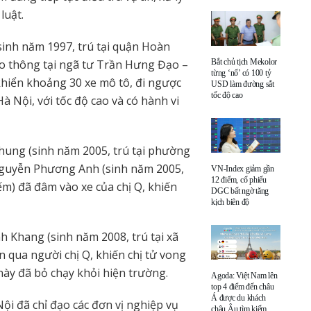
luật.
sinh năm 1997, trú tại quận Hoàn
ao thông tại ngã tư Trần Hưng Đạo –
Bắt chủ tịch Mekolor
từng ‘nổ’ có 100 tỷ
khiển khoảng 30 xe mô tô, đi ngược
USD làm đường sắt
tốc độ cao
 Nội, với tốc độ cao và có hành vi
ung (sinh năm 2005, trú tại phường
Nguyễn Phương Anh (sinh năm 2005,
VN-Index giảm gần
12 điểm, cổ phiếu
m) đã đâm vào xe của chị Q, khiến
DGC bất ngờ tăng
kịch biên độ
 Khang (sinh năm 2008, trú tại xã
 qua người chị Q, khiến chị tử vong
 này đã bỏ chạy khỏi hiện trường.
Agoda: Việt Nam lên
top 4 điểm đến châu
Á được du khách
ội đã chỉ đạo các đơn vị nghiệp vụ
châu Âu tìm kiếm