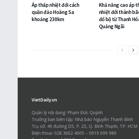
Áp thấp nhiệt đới cách
Khả năng cao áp t
quần đảo Hoàng Sa
nhiệt đới thành bã
khoảng 230km
đổ bộ từ Thanh Hó
Quảng Ngãi
VietDaily.vn
Quản lý nội dung: Phạm Đức Quỳnh
Trưởng ban biên tập: Nhà báo Nguyễn Thanh Bình
Trụ sở: 49 đường D5, P. 25, Q. Bình Thạnh, TP. HCM
Điện thoại: 028 3602 4005 – 0919 099 989