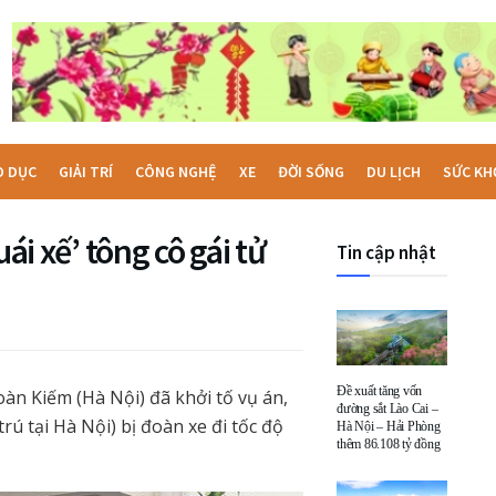
O DỤC
GIẢI TRÍ
CÔNG NGHỆ
XE
ĐỜI SỐNG
DU LỊCH
SỨC KH
ái xế’ tông cô gái tử
Tin cập nhật
Đề xuất tăng vốn
àn Kiếm (Hà Nội) đã khởi tố vụ án,
đường sắt Lào Cai –
(trú tại Hà Nội) bị đoàn xe đi tốc độ
Hà Nội – Hải Phòng
thêm 86.108 tỷ đồng