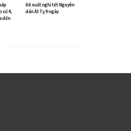
hấp
Đề xuất nghỉ tết Nguyên
o số 4,
đán Ất Tỵ 9 ngày
a đến