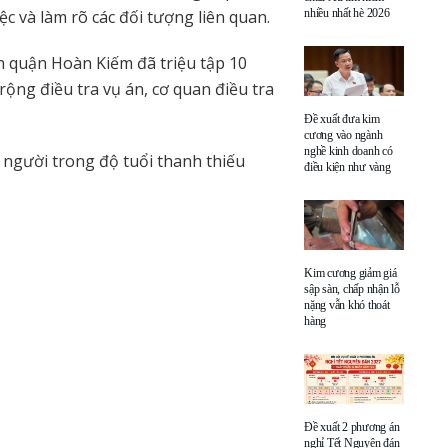
c và làm rõ các đối tượng liên quan.
nhiều nhất hè 2026
n quận Hoàn Kiếm đã triệu tập 10
rộng điều tra vụ án, cơ quan điều tra
Đề xuất đưa kim
cương vào ngành
nghề kinh doanh có
 người trong độ tuổi thanh thiếu
điều kiện như vàng
Kim cương giảm giá
sập sàn, chấp nhận lỗ
nặng vẫn khó thoát
hàng
Đề xuất 2 phương án
nghỉ Tết Nguyên đán