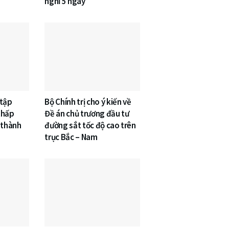
nghỉ 5 ngày
 tập
Bộ Chính trị cho ý kiến về
thấp
Đề án chủ trương đầu tư
 thành
đường sắt tốc độ cao trên
trục Bắc – Nam