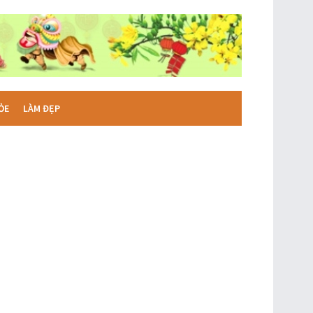
ỎE
LÀM ĐẸP