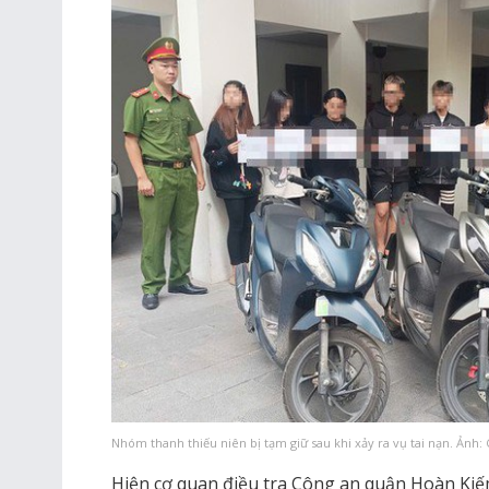
Nhóm thanh thiếu niên bị tạm giữ sau khi xảy ra vụ tai nạn. Ảnh:
Hiện cơ quan điều tra Công an quận Hoàn Kiếm 