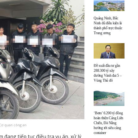
Quảng Ninh, Bắc
Ninh đủ điều kiện là
thành phố trực thuộc
Trung ương
Đề xuất đầu tư gần
288.300 tỷ xây
đường Vành đai 5 –
Vùng Thủ đô
‘Bơm’ 6.200 tỷ đồng
hoàn thiện Cảng Liên
Chiểu, Đà Nẵng
 Cơ quan công an
hướng tới siêu cảng
container
đang tiếp tục điều tra vụ án, xử lý