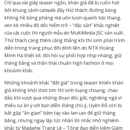
Chỉ qua vài giây teaser ngắn, khán giả đã bị cuốn hút
bởi khung cảnh catwalk đầy thử thách: đường băng
không hề bằng phẳng mà uốn lượn quanh bậc thang,
xen kẽ nhiều độ dốc hiểm trở – “đặc sản” khắc nghiệt
của các cuộc thi người mẫu do MultiMedia JSC sản xuất.
Thử thách càng thêm căng thẳng khi thí sinh phải trình
diễn trong trang phục đôi dính liền do NTK Hoàng
Minh Hà thiết kế, đòi hỏi sự phối hợp nhịp nhàng, giữ
thăng bằng và thần thái chuẩn high fashion ở mọi
khoảnh khắc.
Những khoảnh khắc “đắt giá” trong teaser khiến khán
giả không khỏi thót tim: thí sinh loạng choạng, chao
đảo khi vượt qua những đoạn dốc gắt, nghiêng ngả vì
thiếu sự ăn ý với bạn diễn. Đáng chú ý, Uyên Đỗ còn bị
bắt gặp “ăn gian” bám tay vào lan can để giữ thăng
bằng, nhưng ngay lập tức nhận lời nhắc nhở nghiêm
khắc từ Madame Trang Lê – Tổng đạo diễn kiêm Giám