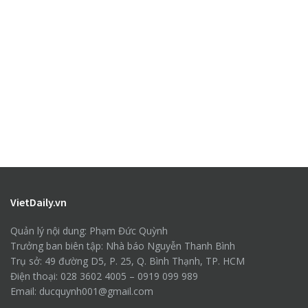
VietDaily.vn
Quản lý nội dung: Phạm Đức Quỳnh
Trưởng ban biên tập: Nhà báo Nguyễn Thanh Bình
Trụ sở: 49 đường D5, P. 25, Q. Bình Thạnh, TP. HCM
Điện thoại: 028 3602 4005 – 0919 099 989
Email: ducquynh001@gmail.com