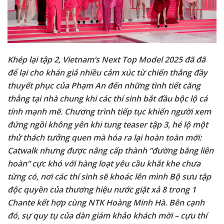
Khép lại tập 2, Vietnam’s Next Top Model 2025 đã đã
để lại cho khán giả nhiều cảm xúc từ chiến thắng đầy
thuyết phục của Phạm An đến những tình tiết căng
thẳng tại nhà chung khi các thí sinh bắt đầu bộc lộ cá
tính mạnh mẽ. Chương trình tiếp tục khiến người xem
đứng ngồi không yên khi tung teaser tập 3, hé lộ một
thử thách tưởng quen mà hóa ra lại hoàn toàn mới:
Catwalk nhưng được nâng cấp thành “đường băng liên
hoàn” cực khó với hàng loạt yêu cầu khắt khe chưa
từng có, nơi các thí sinh sẽ khoác lên mình Bộ sưu tập
độc quyền của thương hiệu nước giặt xả 8 trong 1
Chante kết hợp cùng NTK Hoàng Minh Hà. Bên cạnh
đó, sự quy tụ của dàn giám khảo khách mời – cựu thí