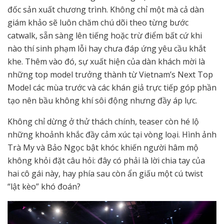
đốc sản xuất chương trình. Không chỉ một mà cả dàn
giám khảo sẽ luôn chăm chú dõi theo từng bước
catwalk, sẵn sàng lên tiếng hoặc trừ điểm bất cứ khi
nào thí sinh phạm lỗi hay chưa đáp ứng yêu cầu khắt
khe. Thêm vào đó, sự xuất hiện của dàn khách mời là
những top model trưởng thành từ Vietnam’s Next Top
Model các mùa trước và các khán giả trực tiếp góp phần
tạo nên bầu không khí sôi động nhưng đầy áp lực.
Không chỉ dừng ở thử thách chính, teaser còn hé lộ
những khoảnh khắc đầy cảm xúc tại vòng loại. Hình ảnh
Trà My và Bảo Ngọc bật khóc khiến người hâm mộ
không khỏi đặt câu hỏi: đây có phải là lời chia tay của
hai cô gái này, hay phía sau còn ẩn giấu một cú twist
“lật kèo” khó đoán?