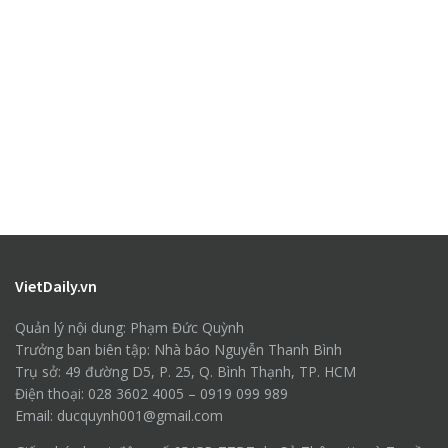
VietDaily.vn
Quản lý nội dung: Phạm Đức Quỳnh
Trưởng ban biên tập: Nhà báo Nguyễn Thanh Bình
Trụ sở: 49 đường D5, P. 25, Q. Bình Thạnh, TP. HCM
Điện thoại: 028 3602 4005 – 0919 099 989
Email: ducquynh001@gmail.com