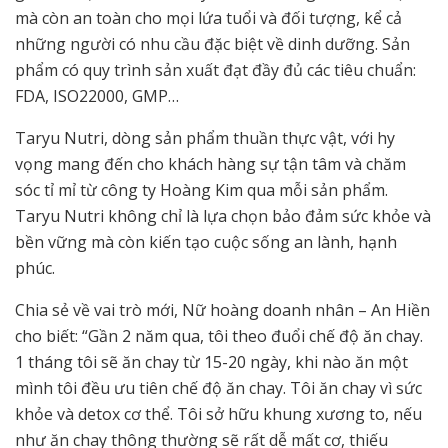
mà còn an toàn cho mọi lứa tuổi và đối tượng, kể cả
những người có nhu cầu đặc biệt về dinh dưỡng. Sản
phẩm có quy trình sản xuất đạt đầy đủ các tiêu chuẩn:
FDA, ISO22000, GMP…
Taryu Nutri, dòng sản phẩm thuần thực vật, với hy
vọng mang đến cho khách hàng sự tận tâm và chăm
sóc tỉ mỉ từ công ty Hoàng Kim qua mỗi sản phẩm.
Taryu Nutri không chỉ là lựa chọn bảo đảm sức khỏe và
bền vững mà còn kiến tạo cuộc sống an lành, hạnh
phúc.
Chia sẻ về vai trò mới, Nữ hoàng doanh nhân – An Hiền
cho biết: “Gần 2 năm qua, tôi theo đuổi chế độ ăn chay.
1 tháng tôi sẽ ăn chay từ 15-20 ngày, khi nào ăn một
mình tôi đều ưu tiên chế độ ăn chay. Tôi ăn chay vì sức
khỏe và detox cơ thể. Tôi sở hữu khung xương to, nếu
như ăn chay thông thường sẽ rất dễ mất cơ, thiếu