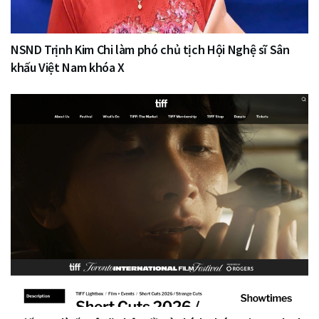
NSND Trịnh Kim Chi làm phó chủ tịch Hội Nghệ sĩ Sân
khấu Việt Nam khóa X