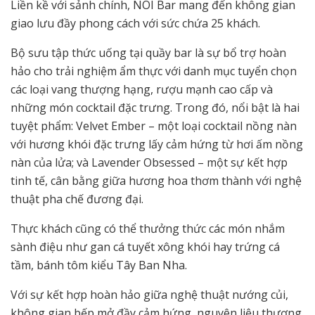
Liền kề với sảnh chính, NOI Bar mang đến không gian
giao lưu đầy phong cách với sức chứa 25 khách.
Bộ sưu tập thức uống tại quầy bar là sự bổ trợ hoàn
hảo cho trải nghiệm ẩm thực với danh mục tuyển chọn
các loại vang thượng hạng, rượu mạnh cao cấp và
những món cocktail đặc trưng. Trong đó, nổi bật là hai
tuyệt phẩm: Velvet Ember – một loại cocktail nồng nàn
với hương khói đặc trưng lấy cảm hứng từ hơi ấm nồng
nàn của lửa; và Lavender Obsessed – một sự kết hợp
tinh tế, cân bằng giữa hương hoa thơm thành với nghệ
thuật pha chế đương đại.
Thực khách cũng có thể thưởng thức các món nhắm
sành điệu như gan cá tuyết xông khói hay trứng cá
tầm, bánh tôm kiểu Tây Ban Nha.
Với sự kết hợp hoàn hảo giữa nghệ thuật nướng củi,
không gian bếp mở đầy cảm hứng, nguyên liệu thượng