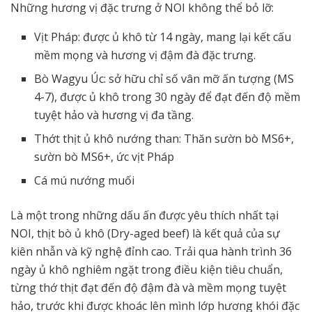
Những hương vị đặc trưng ở NOI không thể bỏ lỡ:
Vịt Pháp: được ủ khô từ 14 ngày, mang lại kết cấu
mềm mọng và hương vị đậm đà đặc trưng.
Bò Wagyu Úc: sở hữu chỉ số vân mỡ ấn tượng (MS
4-7), được ủ khô trong 30 ngày để đạt đến độ mềm
tuyệt hảo và hương vị đa tầng.
Thớt thịt ủ khô nướng than: Thăn sườn bò MS6+,
sườn bò MS6+, ức vịt Pháp
Cá mú nướng muối
Là một trong những dấu ấn được yêu thích nhất tại
NOI, thịt bò ủ khô (Dry-aged beef) là kết quả của sự
kiên nhẫn và kỹ nghệ đỉnh cao. Trải qua hành trình 36
ngày ủ khô nghiêm ngặt trong điều kiện tiêu chuẩn,
từng thớ thịt đạt đến độ đậm đà và mềm mọng tuyệt
hảo, trước khi được khoác lên mình lớp hương khói đặc