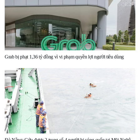
Grab bị phạt 1,36 tỷ đồng vì vi phạm quyền lợi người tiêu dùng
Đà Nẵng: Cứu được 2 trong số 4 người bị sóng cuốn tại Mũi Nghê