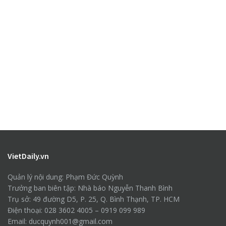
VietDaily.vn
Quản lý nội dung: Phạm Đức Quỳnh
Trưởng ban biên tập: Nhà báo Nguyễn Thanh Bình
Trụ sở: 49 đường D5, P. 25, Q. Bình Thạnh, TP. HCM
Điện thoại: 028 3602 4005 – 0919 099 989
Email: ducquynh001@gmail.com