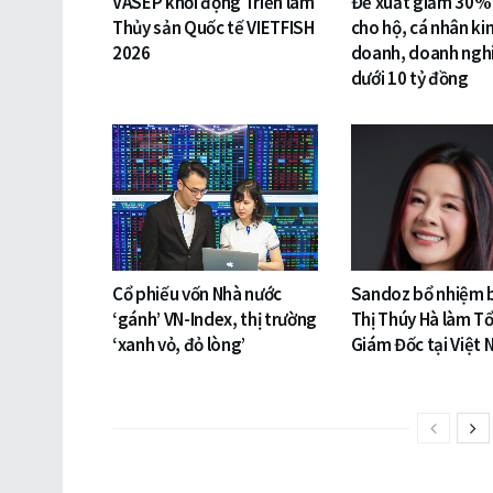
VASEP khởi động Triển lãm
Đề xuất giảm 30%
Thủy sản Quốc tế VIETFISH
cho hộ, cá nhân ki
2026
doanh, doanh ngh
dưới 10 tỷ đồng
Cổ phiếu vốn Nhà nước
Sandoz bổ nhiệm 
‘gánh’ VN-Index, thị trường
Thị Thúy Hà làm T
‘xanh vỏ, đỏ lòng’
Giám Đốc tại Việt