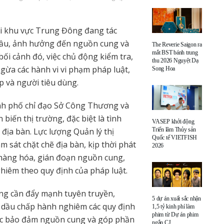
i khu vực Trung Đông đang tác
cầu, ảnh hưởng đến nguồn cung và
The Reverie Saigon ra
mắt BST bánh trung
bối cảnh đó, việc chủ động kiểm tra,
thu 2026 Nguyệt Dạ
gừa các hành vi vi phạm pháp luật,
Song Hoa
 và người tiêu dùng.
nh phố chỉ đạo Sở Công Thương và
biến thị trường, đặc biệt là tình
VASEP khởi động
Triển lãm Thủy sản
 địa bàn. Lực lượng Quản lý thị
Quốc tế VIETFISH
m sát chặt chẽ địa bàn, kịp thời phát
2026
 hàng hóa, gián đoạn nguồn cung,
ghiêm theo quy định của pháp luật.
ơng cần đẩy mạnh tuyên truyền,
5 dự án xuất sắc nhận
dầu chấp hành nghiêm các quy định
1,5 tỷ kinh phí làm
phim từ Dự án phim
iệc bảo đảm nguồn cung và góp phần
ngắn CJ