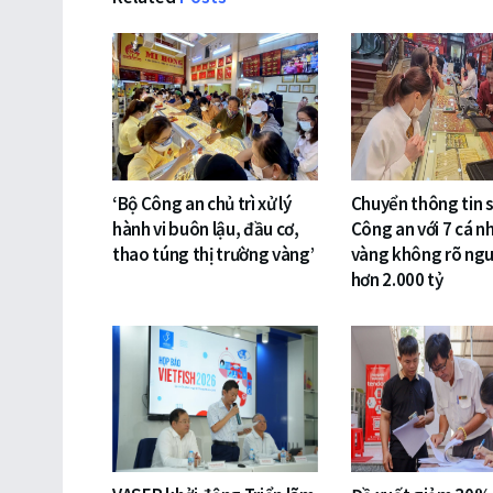
‘Bộ Công an chủ trì xử lý
Chuyển thông tin 
hành vi buôn lậu, đầu cơ,
Công an với 7 cá n
thao túng thị trường vàng’
vàng không rõ ng
hơn 2.000 tỷ