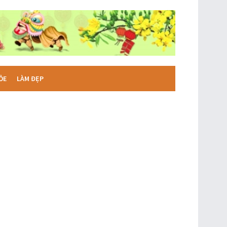
ỎE
LÀM ĐẸP