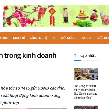
O DỤC
GIẢI TRÍ
CÔNG NGHỆ
XE
ĐỜI SỐNG
DU LỊCH
SỨC KH
ận trong kinh doanh
Tin cập nhật
‘Bộ Công an chủ trì
hỏa tốc số 1415 gửi UBND các tỉnh,
xử lý hành vi buôn
lậu, đầu cơ, thao túng
 soát hoạt động kinh doanh xăng
thị trường vàng’
n phức tạp.