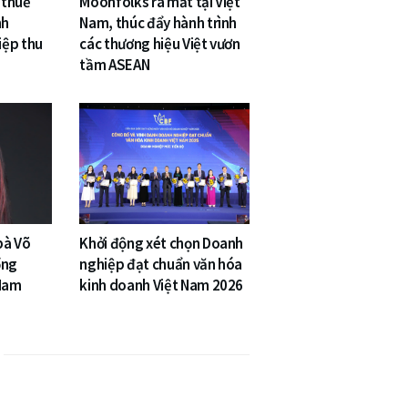
 thuế
Moonfolks ra mắt tại Việt
nh
Nam, thúc đẩy hành trình
iệp thu
các thương hiệu Việt vươn
tầm ASEAN
bà Võ
Khởi động xét chọn Doanh
ổng
nghiệp đạt chuẩn văn hóa
 Nam
kinh doanh Việt Nam 2026