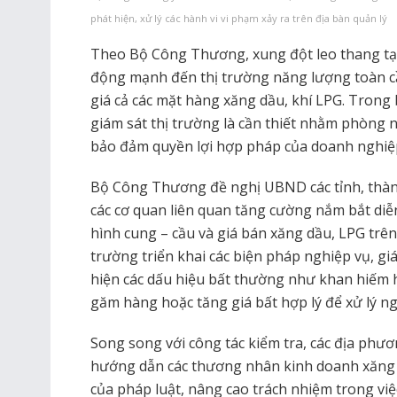
phát hiện, xử lý các hành vi vi phạm xảy ra trên địa bàn quản lý
Theo Bộ Công Thương, xung đột leo thang tạ
động mạnh đến thị trường năng lượng toàn 
giá cả các mặt hàng xăng dầu, khí LPG. Trong 
giám sát thị trường là cần thiết nhằm phòng n
bảo đảm quyền lợi hợp pháp của doanh nghiệp
Bộ Công Thương đề nghị UBND các tỉnh, thà
các cơ quan liên quan tăng cường nắm bắt diễn 
hình cung – cầu và giá bán xăng dầu, LPG trên
trường triển khai các biện pháp nghiệp vụ, giá
hiện các dấu hiệu bất thường như khan hiếm
găm hàng hoặc tăng giá bất hợp lý để xử lý n
Song song với công tác kiểm tra, các địa phư
hướng dẫn các thương nhân kinh doanh xăng 
của pháp luật, nâng cao trách nhiệm trong v