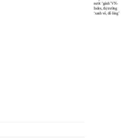
nước ‘gánh’ VN-
Index, thị trường
‘xanh vỏ, đỏ lòng’