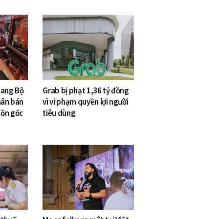
sang Bộ
Grab bị phạt 1,36 tỷ đồng
hân bán
vì vi phạm quyền lợi người
uồn gốc
tiêu dùng