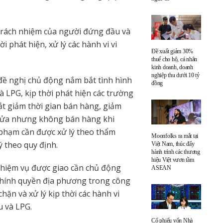
trách nhiệm của người đứng đầu và
 phát hiện, xử lý các hành vi vi
Đề xuất giảm 30%
thuế cho hộ, cá nhân
kinh doanh, doanh
nghiệp thu dưới 10 tỷ
đề nghị chủ động nắm bắt tình hình
đồng
 LPG, kịp thời phát hiện các trường
t giảm thời gian bán hàng, giảm
cửa nhưng không bán hàng khi
 phạm cần được xử lý theo thẩm
Moonfolks ra mắt tại
 theo quy định.
Việt Nam, thúc đẩy
hành trình các thương
hiệu Việt vươn tầm
nhiệm vụ được giao cần chủ động
ASEAN
 chính quyền địa phương trong công
hặn và xử lý kịp thời các hành vi
u và LPG.
Cổ phiếu vốn Nhà