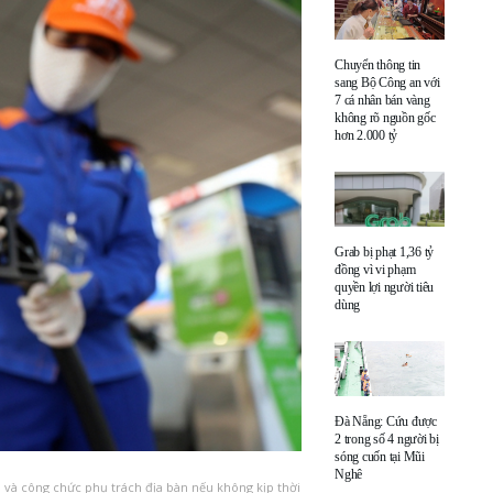
Chuyển thông tin
sang Bộ Công an với
7 cá nhân bán vàng
không rõ nguồn gốc
hơn 2.000 tỷ
Grab bị phạt 1,36 tỷ
đồng vì vi phạm
quyền lợi người tiêu
dùng
Đà Nẵng: Cứu được
2 trong số 4 người bị
sóng cuốn tại Mũi
Nghê
và công chức phụ trách địa bàn nếu không kịp thời