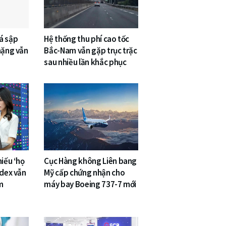
á sập
Hệ thống thu phí cao tốc
nặng vẫn
Bắc-Nam vẫn gặp trục trặc
sau nhiều lần khắc phục
hiếu ‘họ
Cục Hàng không Liên bang
ndex vẫn
Mỹ cấp chứng nhận cho
m
máy bay Boeing 737-7 mới