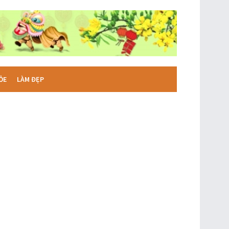
ỎE
LÀM ĐẸP