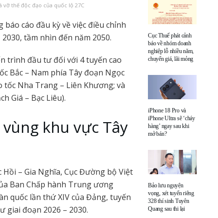
 vỡ thế độc đạo của quốc lộ 27C
báo cáo đầu kỳ về việc điều chỉnh
Cục Thuế phát cảnh
 2030, tầm nhìn đến năm 2050.
báo về nhóm doanh
nghiệp lỗ nhiều năm,
n trình đầu tư đối với 4 tuyến cao
chuyển giá, lãi mỏng
 tốc Bắc – Nam phía Tây đoạn Ngọc
ao tốc Nha Trang – Liên Khương; và
ch Giá – Bạc Liêu).
iPhone 18 Pro và
iPhone Ultra sẽ ‘cháy
n vùng khu vực Tây
hàng’ ngay sau khi
mở bán?
 Hồi – Gia Nghĩa, Cục Đường bộ Việt
của Ban Chấp hành Trung ương
Bảo lưu nguyện
vọng, xét tuyển riêng
àn quốc lần thứ XIV của Đảng, tuyến
328 thí sinh Tuyên
ư giai đoạn 2026 – 2030.
Quang sau thi lại