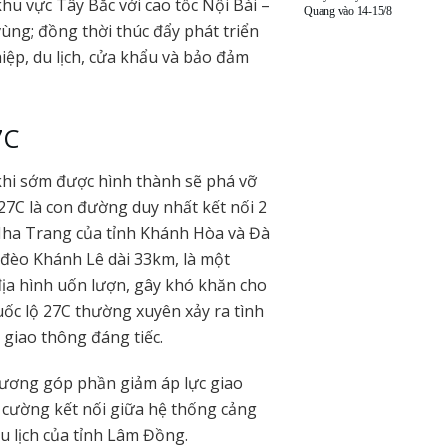
hu vực Tây Bắc với cao tốc Nội Bài –
Quang vào 14-15/8
 vùng; đồng thời thúc đẩy phát triển
hiệp, du lịch, cửa khẩu và bảo đảm
7C
hi sớm được hình thành sẽ phá vỡ
 27C là con đường duy nhất kết nối 2
 Nha Trang của tỉnh Khánh Hòa và Đà
đèo Khánh Lê dài 33km, là một
địa hình uốn lượn, gây khó khăn cho
uốc lộ 27C thường xuyên xảy ra tình
 giao thông đáng tiếc.
hương góp phần giảm áp lực giao
g cường kết nối giữa hệ thống cảng
 lịch của tỉnh Lâm Đồng.