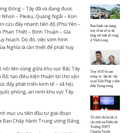
ướng Đông – Tây đã và đang được
 Nhơn – Pleiku, Quảng Ngãi – Kon
n cứu đẩy nhanh tiến độ (Phú Yên –
Ban hành cáo trạng
n Phan Thiết – Bình Thuận – Gia
truy tố tài xế xe tải
tông nữ sinh tử vong
y hoạch. Do đó, việc sớm hình
ở Vĩnh Long
ia Nghĩa là cần thiết để phát huy
 nối liên vùng giữa khu vực Bắc Tây
Truy tố 65 bị can
; tạo điều kiện thuận lợi cho vận
trong vụ ‘đại án’ xảy
ra tại Viện Pháp y tâm
 đẩy phát triển kinh tế – xã hội,
thần Trung ương
quốc phòng, an ninh khu vực Tây
nh mục ưu tiên đầu tư giai đoạn
Tổ chức thi lại tất cả
ủa Ban Chấp hành Trung ương Đảng.
các môn tại Điểm thi
Trường THPT
Chuyên Tuyên