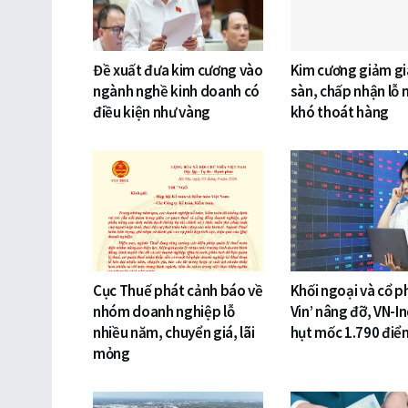
Đề xuất đưa kim cương vào
Kim cương giảm gi
ngành nghề kinh doanh có
sàn, chấp nhận lỗ 
điều kiện như vàng
khó thoát hàng
Cục Thuế phát cảnh báo về
Khối ngoại và cổ p
nhóm doanh nghiệp lỗ
Vin’ nâng đỡ, VN-I
nhiều năm, chuyển giá, lãi
hụt mốc 1.790 điể
mỏng