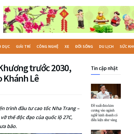
O DỤC
GIẢI TRÍ
CÔNG NGHỆ
XE
ĐỜI SỐNG
DU LỊCH
SỨC KH
 Khương trước 2030,
Tin cập nhật
o Khánh Lê
Đề xuất đưa kim
n trình đầu tư cao tốc Nha Trang –
cương vào ngành
nghề kinh doanh có
vỡ thế độc đạo của quốc lộ 27C,
điều kiện như vàng
mưa bão.