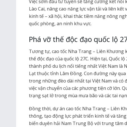
Việc sớm đầu tư tuyến sẽ tăng cường kết nối k
Lào Cai, nâng cao năng lực vận tải và liên kết
kinh tế – xã hội, khai thác tiềm năng nông ng
quốc phòng, an ninh khu vực.
Phá vỡ thế độc đạo quốc lộ 2
Tương tự, cao tốc Nha Trang – Liên Khương k
thế độc đạo của quốc lộ 27C. Hiện tại, Quốc lộ
thành phố du lịch nổi tiếng nhất Việt Nam là
Lạt thuộc tỉnh Lâm Đồng. Con đường này qua 
trong những đèo dài nhất tại Việt Nam và có 
việc vận chuyển của các phương tiện cỡ lớn. Q
trạng sạt lở trong mùa mưa bão và các tai nạn
Đồng thời, dự án cao tốc Nha Trang – Liên K
thông, tạo động lực phát triển kinh tế và tăn
biển duyên hải Nam Trung Bộ với trung tâm du