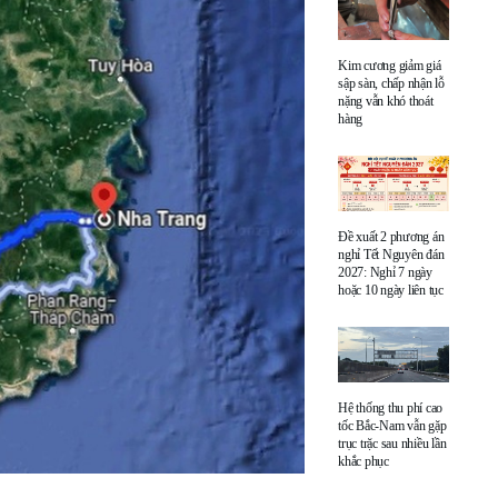
Kim cương giảm giá
sập sàn, chấp nhận lỗ
nặng vẫn khó thoát
hàng
Đề xuất 2 phương án
nghỉ Tết Nguyên đán
2027: Nghỉ 7 ngày
hoặc 10 ngày liên tục
Hệ thống thu phí cao
tốc Bắc-Nam vẫn gặp
trục trặc sau nhiều lần
khắc phục