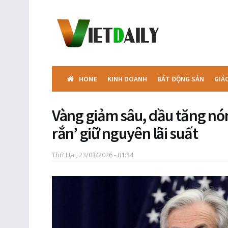
HOME
KINH DOANH
BẤT ĐỘNG SẢN
GIÁ
Vàng giảm sâu, dầu tăng nó
rắn’ giữ nguyên lãi suất
Thứ Hai, 23/03/2026 - 01:34