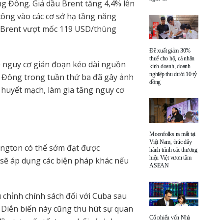
g Đông. Giá dầu Brent tăng 4,4% lên
công vào các cơ sở hạ tầng năng
u Brent vượt mốc 119 USD/thùng
Đề xuất giảm 30%
thuế cho hộ, cá nhân
ề nguy cơ gián đoạn kéo dài nguồn
kinh doanh, doanh
nghiệp thu dưới 10 tỷ
 Đông trong tuần thứ ba đã gây ảnh
đồng
huyết mạch, làm gia tăng nguy cơ
Moonfolks ra mắt tại
Việt Nam, thúc đẩy
ngton có thể sớm đạt được
hành trình các thương
hiệu Việt vươn tầm
 sẽ áp dụng các biện pháp khác nếu
ASEAN
chỉnh chính sách đối với Cuba sau
Diễn biến này cũng thu hút sự quan
Cổ phiếu vốn Nhà