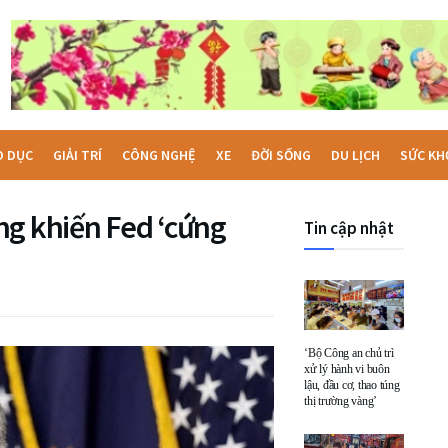
O DỤC
GIẢI TRÍ
CÔNG NGHỆ
XE
ĐỜI SỐNG
DU LỊCH
SỨC KH
ng khiến Fed ‘cứng
Tin cập nhật
‘Bộ Công an chủ trì
xử lý hành vi buôn
lậu, đầu cơ, thao túng
thị trường vàng’