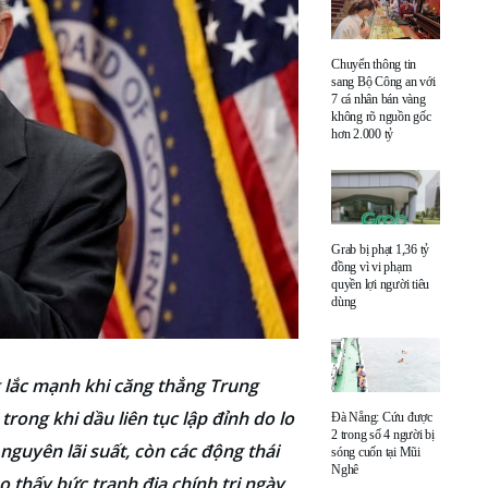
Chuyển thông tin
sang Bộ Công an với
7 cá nhân bán vàng
không rõ nguồn gốc
hơn 2.000 tỷ
Grab bị phạt 1,36 tỷ
đồng vì vi phạm
quyền lợi người tiêu
dùng
g lắc mạnh khi căng thẳng Trung
rong khi dầu liên tục lập đỉnh do lo
Đà Nẵng: Cứu được
2 trong số 4 người bị
nguyên lãi suất, còn các động thái
sóng cuốn tại Mũi
Nghê
 thấy bức tranh địa chính trị ngày