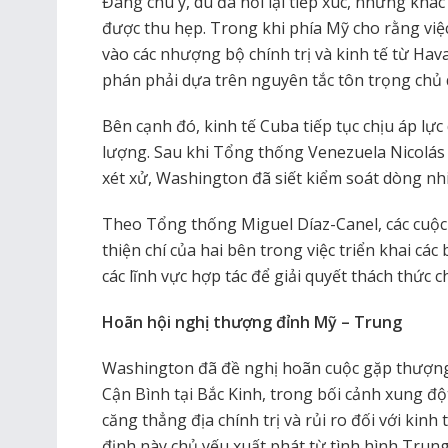
Đáng chú ý, dù đã nối lại tiếp xúc, những khác 
được thu hẹp. Trong khi phía Mỹ cho rằng việ
vào các nhượng bộ chính trị và kinh tế từ Ha
phán phải dựa trên nguyên tắc tôn trọng chủ 
Bên cạnh đó, kinh tế Cuba tiếp tục chịu áp l
lượng. Sau khi Tổng thống Venezuela Nicolás 
xét xử, Washington đã siết kiểm soát dòng nhi
Theo Tổng thống Miguel Díaz-Canel, các cuộc 
thiện chí của hai bên trong việc triển khai các
các lĩnh vực hợp tác để giải quyết thách thức
Hoãn hội nghị thượng đỉnh Mỹ – Trung
Washington đã đề nghị hoãn cuộc gặp thượng
Cận Bình tại Bắc Kinh, trong bối cảnh xung đột
căng thẳng địa chính trị và rủi ro đối với kin
định này chủ yếu xuất phát từ tình hình Trun