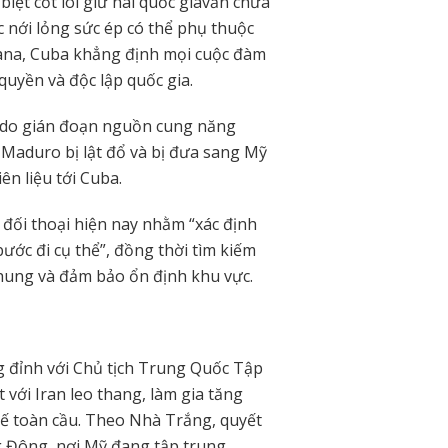
biệt cốt lõi giữ hai quốc giavẫn chưa
c nới lỏng sức ép có thể phụ thuộc
vana, Cuba khẳng định mọi cuộc đàm
quyền và độc lập quốc gia.
ực do gián đoạn nguồn cung năng
Maduro bị lật đổ và bị đưa sang Mỹ
ên liệu tới Cuba.
đối thoại hiện nay nhằm “xác định
 bước đi cụ thể”, đồng thời tìm kiếm
 chung và đảm bảo ổn định khu vực.
 đỉnh với Chủ tịch Trung Quốc Tập
 với Iran leo thang, làm gia tăng
h tế toàn cầu. Theo Nhà Trắng, quyết
g Đông, nơi Mỹ đang tập trung