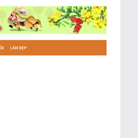
ỎE
LÀM ĐẸP