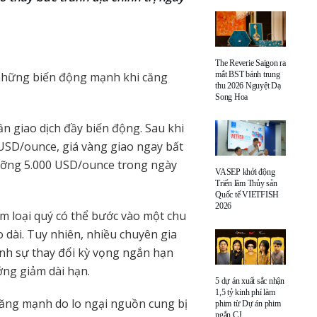
The Reverie Saigon ra
 những biến động mạnh khi căng
mắt BST bánh trung
thu 2026 Nguyệt Dạ
Song Hoa
n giao dịch đầy biến động. Sau khi
 USD/ounce, giá vàng giao ngay bất
gưỡng 5.000 USD/ounce trong ngày
VASEP khởi động
Triển lãm Thủy sản
Quốc tế VIETFISH
2026
im loại quý có thể bước vào một chu
 dài. Tuy nhiên, nhiều chuyên gia
nh sự thay đổi kỳ vọng ngắn hạn
ớng giảm dài hạn.
5 dự án xuất sắc nhận
1,5 tỷ kinh phí làm
c tăng mạnh do lo ngại nguồn cung bị
phim từ Dự án phim
ngắn CJ