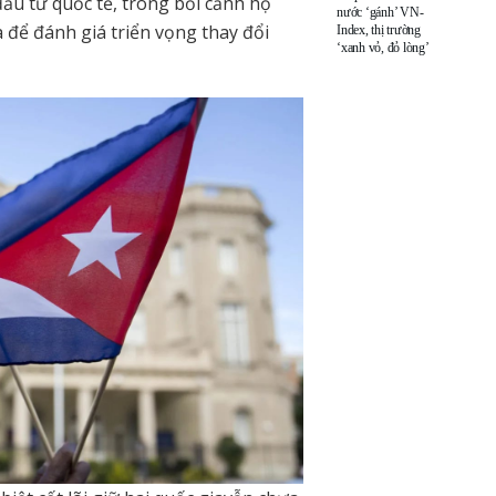
ầu tư quốc tế, trong bối cảnh họ
nước ‘gánh’ VN-
 để đánh giá triển vọng thay đổi
Index, thị trường
‘xanh vỏ, đỏ lòng’