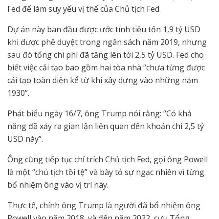
Fed để làm suy yếu vị thế của Chủ tịch Fed.
Dự án này ban đầu được ước tính tiêu tốn 1,9 tỷ USD
khi được phê duyệt trong ngân sách năm 2019, nhưng
sau đó tổng chi phí đã tăng lên tới 2,5 tỷ USD. Fed cho
biết việc cải tạo bao gồm hai tòa nhà “chưa từng được
cải tạo toàn diện kể từ khi xây dựng vào những năm
1930”.
Phát biểu ngày 16/7, ông Trump nói rằng: “Có khả
năng đã xảy ra gian lận liên quan đến khoản chi 2,5 tỷ
USD này”.
Ông cũng tiếp tục chỉ trích Chủ tịch Fed, gọi ông Powell
là một “chủ tịch tồi tệ” và bày tỏ sự ngạc nhiên vì từng
bổ nhiệm ông vào vị trí này.
Thực tế, chính ông Trump là người đã bổ nhiệm ông
Powell vào năm 2018, và đến năm 2022, cựu Tổng