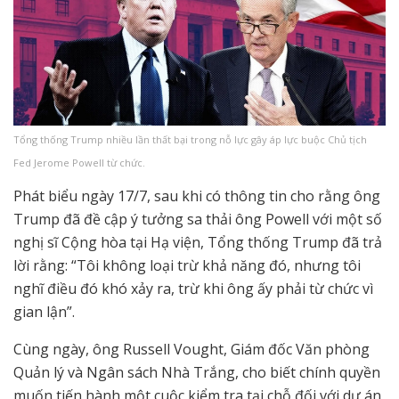
Tổng thống Trump nhiều lần thất bại trong nỗ lực gây áp lực buộc Chủ tịch
Fed Jerome Powell từ chức.
Phát biểu ngày 17/7, sau khi có thông tin cho rằng ông
Trump đã đề cập ý tưởng sa thải ông Powell với một số
nghị sĩ Cộng hòa tại Hạ viện, Tổng thống Trump đã trả
lời rằng: “Tôi không loại trừ khả năng đó, nhưng tôi
nghĩ điều đó khó xảy ra, trừ khi ông ấy phải từ chức vì
gian lận”.
Cùng ngày, ông Russell Vought, Giám đốc Văn phòng
Quản lý và Ngân sách Nhà Trắng, cho biết chính quyền
muốn tiến hành một cuộc kiểm tra tại chỗ đối với dự án