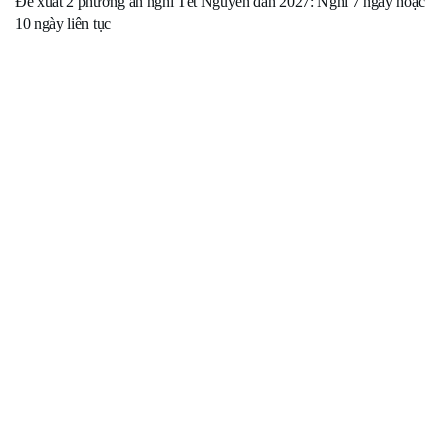
Đề xuất 2 phương án nghỉ Tết Nguyên đán 2027: Nghỉ 7 ngày hoặc
10 ngày liên tục