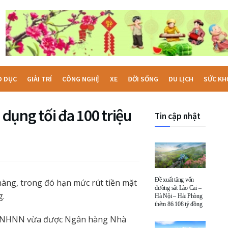
O DỤC
GIẢI TRÍ
CÔNG NGHỆ
XE
ĐỜI SỐNG
DU LỊCH
SỨC KH
 dụng tối đa 100 triệu
Tin cập nhật
Đề xuất tăng vốn
àng, trong đó hạn mức rút tiền mặt
đường sắt Lào Cai –
g.
Hà Nội – Hải Phòng
thêm 86.108 tỷ đồng
TT-NHNN vừa được Ngân hàng Nhà