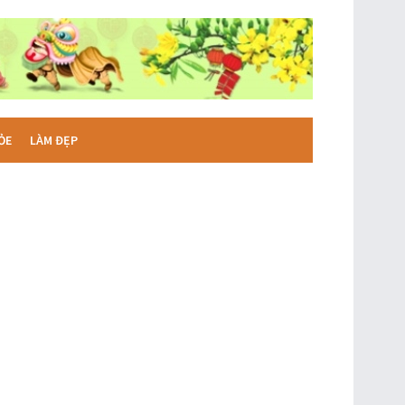
ỎE
LÀM ĐẸP