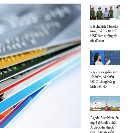
Bắt chủ tịch Mekolor
từng ‘nổ’ có 100 tỷ
USD làm đường sắt
tốc độ cao
VN-Index giảm gần
12 điểm, cổ phiếu
DGC bất ngờ tăng
kịch biên độ
Agoda: Việt Nam lên
top 4 điểm đến châu
Á được du khách
châu Âu tìm kiếm