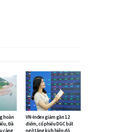
ng hoàn
VN-Index giảm gần 12
iểu, Đà
điểm, cổ phiếu DGC bất
êu cảng
ngờ tăng kịch biên độ