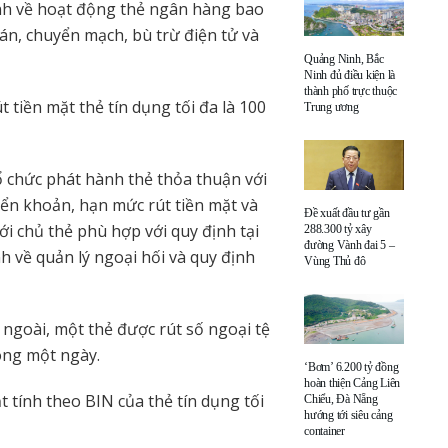
nh về hoạt động thẻ ngân hàng bao
n, chuyển mạch, bù trừ điện tử và
Quảng Ninh, Bắc
Ninh đủ điều kiện là
thành phố trực thuộc
 tiền mặt thẻ tín dụng tối đa là 100
Trung ương
tổ chức phát hành thẻ thỏa thuận với
ển khoản, hạn mức rút tiền mặt và
Đề xuất đầu tư gần
ới chủ thẻ phù hợp với quy định tại
288.300 tỷ xây
đường Vành đai 5 –
h về quản lý ngoại hối và quy định
Vùng Thủ đô
 ngoài, một thẻ được rút số ngoại tệ
ong một ngày.
‘Bơm’ 6.200 tỷ đồng
hoàn thiện Cảng Liên
t tính theo BIN của thẻ tín dụng tối
Chiểu, Đà Nẵng
hướng tới siêu cảng
container