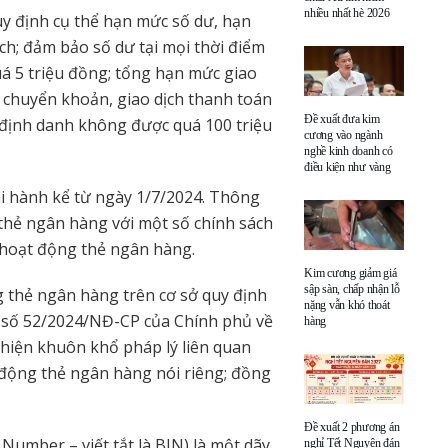
nhiều nhất hè 2026
quy định cụ thể hạn mức số dư, hạn
ch; đảm bảo số dư tại mọi thời điểm
á 5 triệu đồng; tổng hạn mức giao
ch chuyển khoản, giao dịch thanh toán
Đề xuất đưa kim
c định danh không được quá 100 triệu
cương vào ngành
nghề kinh doanh có
điều kiện như vàng
i hành kể từ ngày 1/7/2024. Thông
hẻ ngân hàng với một số chính sách
 hoạt động thẻ ngân hàng.
Kim cương giảm giá
sập sàn, chấp nhận lỗ
 thẻ ngân hàng trên cơ sở quy định
nặng vẫn khó thoát
h số 52/2024/NĐ-CP của Chính phủ về
hàng
hiện khuôn khổ pháp lý liên quan
động thẻ ngân hàng nói riêng; đồng
Đề xuất 2 phương án
Number – viết tắt là BIN) là một dãy
nghỉ Tết Nguyên đán