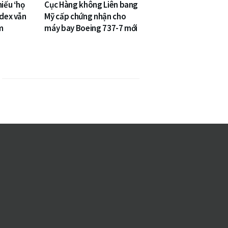
hiếu ‘họ
Cục Hàng không Liên bang
ndex vẫn
Mỹ cấp chứng nhận cho
m
máy bay Boeing 737-7 mới