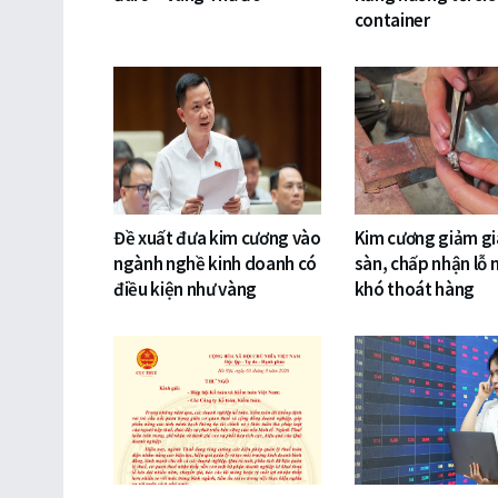
container
Đề xuất đưa kim cương vào
Kim cương giảm gi
ngành nghề kinh doanh có
sàn, chấp nhận lỗ 
điều kiện như vàng
khó thoát hàng