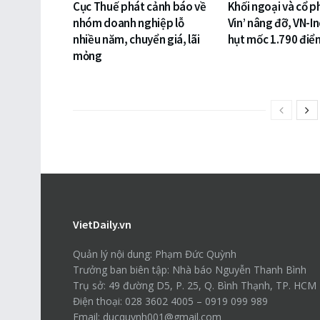
Cục Thuế phát cảnh báo về
Khối ngoại và cổ p
nhóm doanh nghiệp lỗ
Vin’ nâng đỡ, VN-I
nhiều năm, chuyển giá, lãi
hụt mốc 1.790 điể
mỏng
VietDaily.vn
Quản lý nội dung: Phạm Đức Quỳnh
Trưởng ban biên tập: Nhà báo Nguyễn Thanh Bình
Trụ sở: 49 đường D5, P. 25, Q. Bình Thạnh, TP. HCM
Điện thoại: 028 3602 4005 – 0919 099 989
Email: ducquynh001@gmail.com