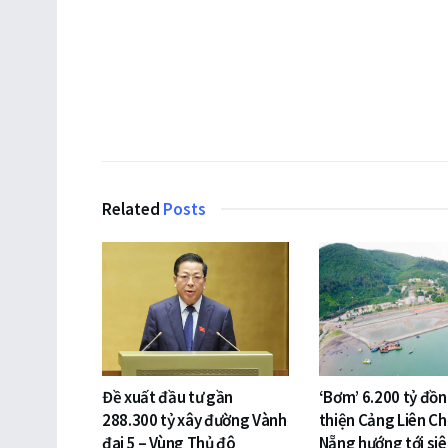
Related
Posts
Đề xuất đầu tư gần
‘Bơm’ 6.200 tỷ đồ
288.300 tỷ xây đường Vành
thiện Cảng Liên Ch
đai 5 – Vùng Thủ đô
Nẵng hướng tới si