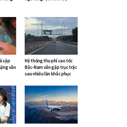
á sập
Hệ thống thu phí cao tốc
nặng vẫn
Bắc-Nam vẫn gặp trục trặc
sau nhiều lần khắc phục