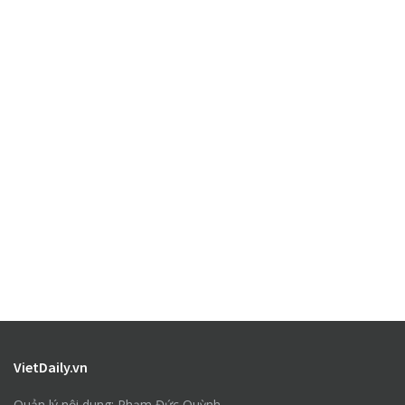
VietDaily.vn
Quản lý nội dung: Phạm Đức Quỳnh