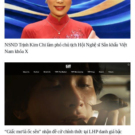
NSND Trịnh Kim Chi làm phó chủ tịch Hội Nghệ sĩ Sân khấu Việt
Nam khóa X
“Giấc mơ là ốc sên” nhận đề cử chính thức tại LHP danh giá bậc