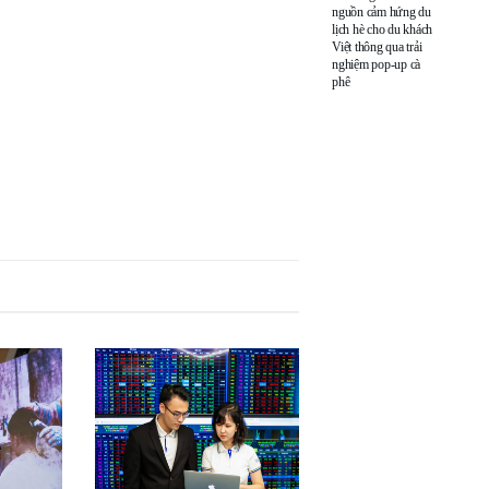
nguồn cảm hứng du
lịch hè cho du khách
Việt thông qua trải
nghiệm pop-up cà
phê