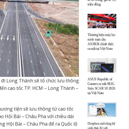
triệu đồng
Thương hiệu máy lọc
nước toàn cầu
ANJIER chính thức
ra mắt tại Việt Nam
ASUS Republic of
đi Long Thành sẽ tổ chức lưu thông
Gamers ra mắt ROG
 đến cao tốc TP. HCM – Long Thành –
Strix SCAR 18 2026
tại Việt Nam
ương tiện sẽ lưu thông từ cao tốc
 Hội Bài – Châu Pha với chiều dài
ng Hội Bài – Châu Pha để ra Quốc lộ
Dropbox mở rộng hệ
sinh thái AI với