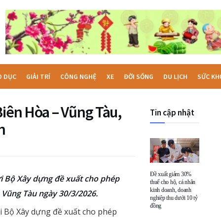
O DỤC
GIẢI TRÍ
CÔNG NGHỆ
XE
ĐỜI SỐNG
DU LỊCH
SỨC KH
Biên Hòa – Vũng Tàu,
Tin cập nhật
h
Đề xuất giảm 30%
i Bộ Xây dựng đề xuất cho phép
thuế cho hộ, cá nhân
kinh doanh, doanh
– Vũng Tàu ngày 30/3/2026.
nghiệp thu dưới 10 tỷ
đồng
 Bộ Xây dựng đề xuất cho phép