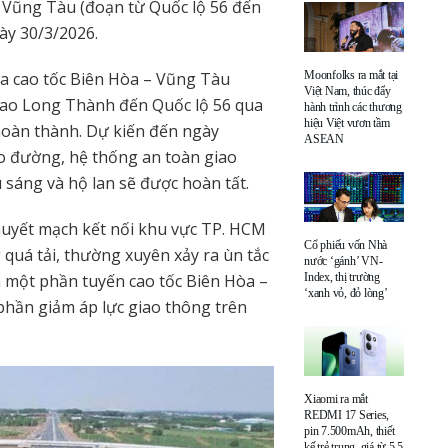
– Vũng Tàu (đoạn từ Quốc lộ 56 đến
ày 30/3/2026.
a cao tốc Biên Hòa – Vũng Tàu
Moonfolks ra mắt tại
Việt Nam, thúc đẩy
giao Long Thành đến Quốc lộ 56 qua
hành trình các thương
hiệu Việt vươn tầm
hoàn thành. Dự kiến đến ngày
ASEAN
áo đường, hệ thống an toàn giao
sáng và hộ lan sẽ được hoàn tất.
huyết mạch kết nối khu vực TP. HCM
Cổ phiếu vốn Nhà
 quá tải, thường xuyên xảy ra ùn tắc
nước ‘gánh’ VN-
ưa một phần tuyến cao tốc Biên Hòa –
Index, thị trường
‘xanh vỏ, đỏ lòng’
phần giảm áp lực giao thông trên
Xiaomi ra mắt
REDMI 17 Series,
pin 7.500mAh, thiết
kế trẻ trung, giá từ 5,5