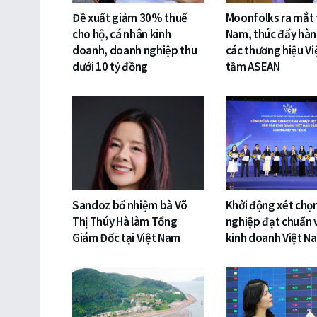
Đề xuất giảm 30% thuế
Moonfolks ra mắt t
cho hộ, cá nhân kinh
Nam, thúc đẩy hàn
doanh, doanh nghiệp thu
các thương hiệu Vi
dưới 10 tỷ đồng
tầm ASEAN
Sandoz bổ nhiệm bà Võ
Khởi động xét chọ
Thị Thúy Hà làm Tổng
nghiệp đạt chuẩn 
Giám Đốc tại Việt Nam
kinh doanh Việt N