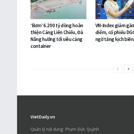
‘Bơm’ 6.200 tỷ đồng hoàn
VN-Index giảm gần
thiện Cảng Liên Chiểu, Đà
điểm, cổ phiếu DG
Nẵng hướng tới siêu cảng
ngờ tăng kịch biên
container
VietDaily.vn
Quản lý nội dung: Phạm Đức Quỳnh