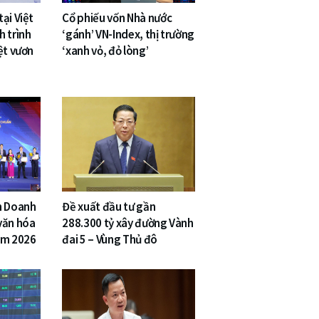
ại Việt
Cổ phiếu vốn Nhà nước
h trình
‘gánh’ VN-Index, thị trường
ệt vươn
‘xanh vỏ, đỏ lòng’
n Doanh
Đề xuất đầu tư gần
văn hóa
288.300 tỷ xây đường Vành
am 2026
đai 5 – Vùng Thủ đô