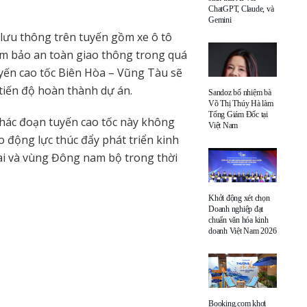
ChatGPT, Claude, và
Gemini
lưu thông trên tuyến gồm xe ô tô
ảm bảo an toàn giao thông trong quá
tuyến cao tốc Biên Hòa – Vũng Tàu sẽ
 tiến độ hoàn thành dự án.
Sandoz bổ nhiệm bà
Võ Thị Thúy Hà làm
Tổng Giám Đốc tại
hác đoạn tuyến cao tốc này không
Việt Nam
o động lực thúc đẩy phát triển kinh
ai và vùng Đông nam bộ trong thời
Khởi động xét chọn
Doanh nghiệp đạt
chuẩn văn hóa kinh
doanh Việt Nam 2026
Booking.com khơi