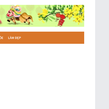
ỎE
LÀM ĐẸP