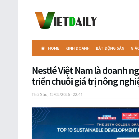
HOME
KINH DOANH
BẤT ĐỘNG SẢN
GIÁ
Nestlé Việt Nam là doanh ng
triển chuỗi giá trị nông ngh
Thứ Sáu, 15/05/2026 - 22:41