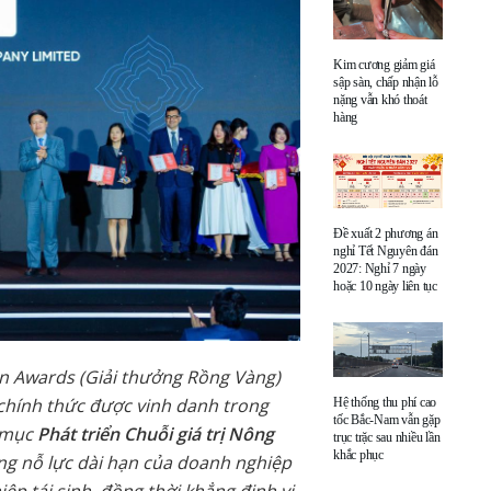
Kim cương giảm giá
sập sàn, chấp nhận lỗ
nặng vẫn khó thoát
hàng
Đề xuất 2 phương án
nghỉ Tết Nguyên đán
2027: Nghỉ 7 ngày
hoặc 10 ngày liên tục
n Awards (Giải thưởng Rồng Vàng)
 chính thức được vinh danh trong
Hệ thống thu phí cao
tốc Bắc-Nam vẫn gặp
g mục
Phát triển Chuỗi giá trị Nông
trục trặc sau nhiều lần
khắc phục
ững nỗ lực dài hạn của doanh nghiệp