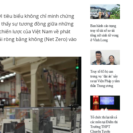
I tiêu biểu không chỉ minh chứng
o thấy sự tương đồng giữa những
Ban hành cáo trạng
 chiến lược của Việt Nam về phát
truy tố tài xế xe tải
tông nữ sinh tử vong
hải ròng bằng không (Net Zero) vào
ở Vĩnh Long
Truy tố 65 bị can
trong vụ ‘đại án’ xảy
ra tại Viện Pháp y tâm
thần Trung ương
Tổ chức thi lại tất cả
các môn tại Điểm thi
Trường THPT
Chuyên Tuyên