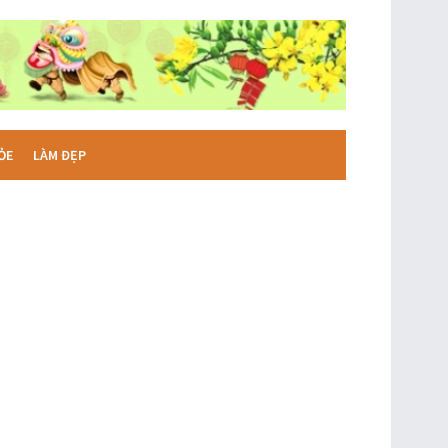
ỎE
LÀM ĐẸP