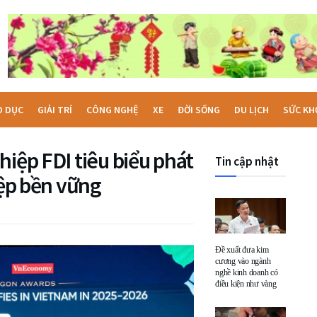
O DỤC
GIẢI TRÍ
CÔNG NGHỆ
XE
ĐỜI SỐNG
DU LỊCH
SỨC KH
hiệp FDI tiêu biểu phát
Tin cập nhật
iệp bền vững
Đề xuất đưa kim
cương vào ngành
nghề kinh doanh có
điều kiện như vàng