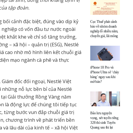
ệp tái sinh, đồng thời khẳng định vị
 của tập đoàn.
 bối cảnh đặc biệt, đúng vào dịp kỷ
Cục Thuế phát cảnh
báo về nhóm doanh
 nghiệp có vốn đầu tư nước ngoài
nghiệp lỗ nhiều năm,
uyệt khắt khe về chỉ số tăng trưởng,
chuyển giá, lãi mỏng
ờng – xã hội – quản trị (ESG), Nestlé
 cao nhờ mô hình liên kết chuỗi giá
 diện mạo ngành cà phê và thực
iPhone 18 Pro và
iPhone Ultra sẽ ‘cháy
hàng’ ngay sau khi
, Giám đốc đối ngoại, Nestlé Việt
mở bán?
i những nỗ lực bền bỉ của Nestlé
 tại Giải thưởng Rồng Vàng năm
òn là động lực để chúng tôi tiếp tục
, từng bước vun đắp chuỗi giá trị
Bảo lưu nguyện
vọng, xét tuyển riêng
, chương trình về phát triển bền
328 thí sinh Tuyên
và lâu dài của kinh tế – xã hội Việt
Quang sau thi lại