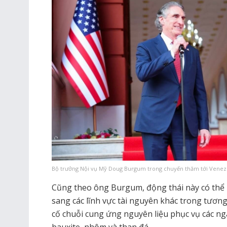
Bộ trưởng Nội vụ Mỹ Doug Burgum trong chuyến thăm tới Venezu
Cũng theo ông Burgum, động thái này có thể
sang các lĩnh vực tài nguyên khác trong tương
cố chuỗi cung ứng nguyên liệu phục vụ các n
bauxite, nhôm và than đá.