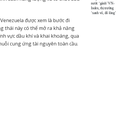
nước ‘gánh’ VN-
Index, thị trường
‘xanh vỏ, đỏ lòng’
 Venezuela được xem là bước đi
ng thái này có thể mở ra khả năng
ĩnh vực dầu khí và khai khoáng, qua
chuỗi cung ứng tài nguyên toàn cầu.