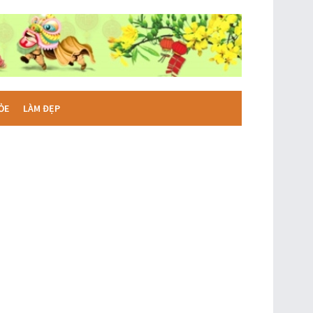
ỎE
LÀM ĐẸP