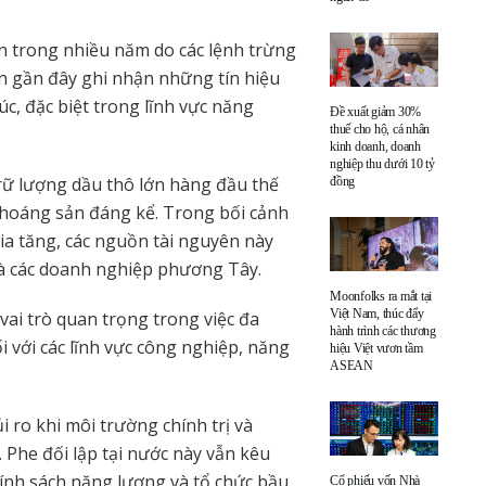
n trong nhiều năm do các lệnh trừng
ian gần đây ghi nhận những tín hiệu
úc, đặc biệt trong lĩnh vực năng
Đề xuất giảm 30%
thuế cho hộ, cá nhân
kinh doanh, doanh
nghiệp thu dưới 10 tỷ
rữ lượng dầu thô lớn hàng đầu thế
đồng
khoáng sản đáng kể. Trong bối cảnh
a tăng, các nguồn tài nguyên này
và các doanh nghiệp phương Tây.
Moonfolks ra mắt tại
Việt Nam, thúc đẩy
vai trò quan trọng trong việc đa
hành trình các thương
 với các lĩnh vực công nghiệp, năng
hiệu Việt vươn tầm
ASEAN
i ro khi môi trường chính trị và
 Phe đối lập tại nước này vẫn kêu
hính sách năng lượng và tổ chức bầu
Cổ phiếu vốn Nhà