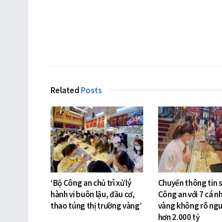
Related
Posts
‘Bộ Công an chủ trì xử lý
Chuyển thông tin 
hành vi buôn lậu, đầu cơ,
Công an với 7 cá n
thao túng thị trường vàng’
vàng không rõ ng
hơn 2.000 tỷ