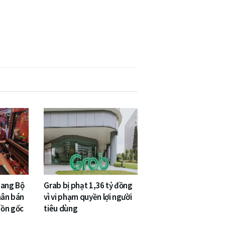
sang Bộ
Grab bị phạt 1,36 tỷ đồng
hân bán
vì vi phạm quyền lợi người
uồn gốc
tiêu dùng