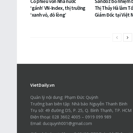
Cổ phiếu vốn Nhà nước
Sandoz bổ nhiệm 
‘gánh’ VN-Index, thị trường
Thị Thúy Hà làm T
‘xanh vỏ, đỏ lòng’
Giám Đốc tại Việt
VietDaily.vn
Quản lý nội dung: Phạm Đức Quỳnh
Trưởng ban biên tập: Nhà báo Nguyễn Thanh Bình
Trụ sở: 49 đường D5, P. 25, Q. Bình Thạnh, TP. HCM
Điện thoại: 028 3602 4005 – 0919 099 989
Email: ducquynh001@gmail.com