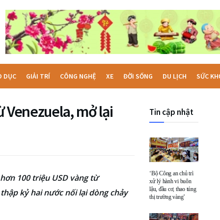
O DỤC
GIẢI TRÍ
CÔNG NGHỆ
XE
ĐỜI SỐNG
DU LỊCH
SỨC KH
ừ Venezuela, mở lại
Tin cập nhật
‘Bộ Công an chủ trì
hơn 100 triệu USD vàng từ
xử lý hành vi buôn
lậu, đầu cơ, thao túng
thập kỷ hai nước nối lại dòng chảy
thị trường vàng’