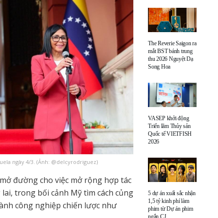
The Reverie Saigon ra
mắt BST bánh trung
thu 2026 Nguyệt Dạ
Song Hoa
VASEP khởi động
Triển lãm Thủy sản
Quốc tế VIETFISH
2026
ela ngày 4/3. (Ảnh: @delcyrodriguez)
 mở đường cho việc mở rộng hợp tác
 lai, trong bối cảnh Mỹ tìm cách củng
5 dự án xuất sắc nhận
1,5 tỷ kinh phí làm
gành công nghiệp chiến lược như
phim từ Dự án phim
ngắn CJ