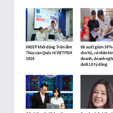
VASEP khởi động Triển lãm
Đề xuất giảm 30%
Thủy sản Quốc tế VIETFISH
cho hộ, cá nhân ki
2026
doanh, doanh ngh
dưới 10 tỷ đồng