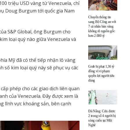
00 triệu USD vàng từ Venezuela, chỉ
 vụ Doug Burgum tới quốc gia Nam
Chuyển thông tin
sang Bộ Công an với
7 cá nhân bán vàng
 của S&P Global, ông Burgum cho
không rõ nguồn gốc
hơn 2.000 tỷ
 kim loại quý nào giữa Venezuela và
phía Mỹ đã có thể tiếp nhận lô vàng
h số kim loại quý này sẽ phục vụ các
Grab bị phạt 1,36 tỷ
đồng vì vi phạm
quyền lợi người tiêu
dùng
ấp phép cho các giao dịch liên quan
oanh của Venezuela. Đây được xem là
ong lĩnh vực khoáng sản, bên cạnh
Đà Nẵng: Cứu được
2 trong số 4 người bị
sóng cuốn tại Mũi
Nghê