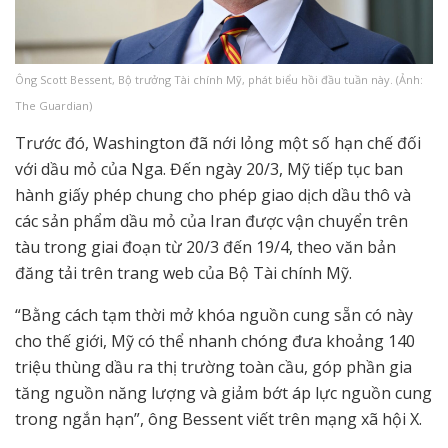
Ông Scott Bessent, Bộ trưởng Tài chính Mỹ, phát biểu hồi đầu tuần này. (Ảnh:
The Guardian)
Trước đó, Washington đã nới lỏng một số hạn chế đối
với dầu mỏ của Nga. Đến ngày 20/3, Mỹ tiếp tục ban
hành giấy phép chung cho phép giao dịch dầu thô và
các sản phẩm dầu mỏ của Iran được vận chuyển trên
tàu trong giai đoạn từ 20/3 đến 19/4, theo văn bản
đăng tải trên trang web của Bộ Tài chính Mỹ.
“Bằng cách tạm thời mở khóa nguồn cung sẵn có này
cho thế giới, Mỹ có thể nhanh chóng đưa khoảng 140
triệu thùng dầu ra thị trường toàn cầu, góp phần gia
tăng nguồn năng lượng và giảm bớt áp lực nguồn cung
trong ngắn hạn”, ông Bessent viết trên mạng xã hội X.