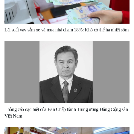
Lãi suất vay sắm xe và mua nhà chạm 18%: Khó có thể hạ nhiệt sớm
Thông cáo đặc biệt của Ban Chấp hành Trung ương Đảng Cộng sản
Việt Nam