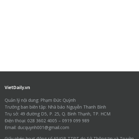
VietDaily.vn
Quản lý nội dung: Phạm Đức Quỳnh
Trưởng ban biên tập: Nhà báo Nguyễn Thanh Bình
Trụ sở: 49 đường D5, P. 25, Q. Bình Thạnh, TP. HCM
Điện thoại: 028 3602 4005 – 0919 099 989
Email: ducquynh001@gmail.com
Giấy phép hoạt động số 65/GP-TTĐT do Sở Thông tin và Truyền