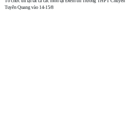
Tổ chức thi lại tất cả các môn tại Điểm thi Trường THPT Chuyên
Tuyên Quang vào 14-15/8