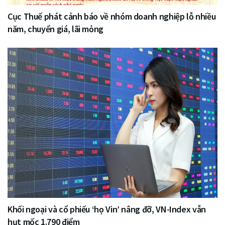
Cục Thuế phát cảnh báo về nhóm doanh nghiệp lỗ nhiều
năm, chuyển giá, lãi mỏng
Khối ngoại và cổ phiếu ‘họ Vin’ nâng đỡ, VN-Index vẫn
hụt mốc 1.790 điểm