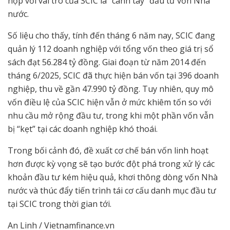
hợp với vai trò của SCIC là “cánh tay” đầu tư vốn Nhà
nước.
Số liệu cho thấy, tính đến tháng 6 năm nay, SCIC đang
quản lý 112 doanh nghiệp với tổng vốn theo giá trị sổ
sách đạt 56.284 tỷ đồng. Giai đoạn từ năm 2014 đến
tháng 6/2025, SCIC đã thực hiện bán vốn tại 396 doanh
nghiệp, thu về gần 47.990 tỷ đồng. Tuy nhiên, quy mô
vốn điều lệ của SCIC hiện vẫn ở mức khiêm tốn so với
nhu cầu mở rộng đầu tư, trong khi một phần vốn vẫn
bị “kẹt” tại các doanh nghiệp khó thoái.
Trong bối cảnh đó, đề xuất cơ chế bán vốn linh hoạt
hơn được kỳ vọng sẽ tạo bước đột phá trong xử lý các
khoản đầu tư kém hiệu quả, khơi thông dòng vốn Nhà
nước và thúc đẩy tiến trình tái cơ cấu danh mục đầu tư
tại SCIC trong thời gian tới.
An Linh / Vietnamfinance.vn