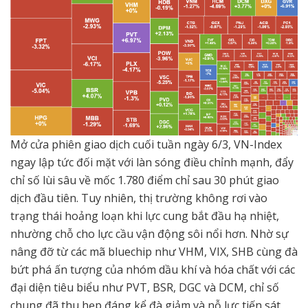
Mở cửa phiên giao dịch cuối tuần ngày 6/3, VN-Index
ngay lập tức đối mặt với làn sóng điều chỉnh mạnh, đẩy
chỉ số lùi sâu về mốc 1.780 điểm chỉ sau 30 phút giao
dịch đầu tiên. Tuy nhiên, thị trường không rơi vào
trạng thái hoảng loạn khi lực cung bắt đầu hạ nhiệt,
nhường chỗ cho lực cầu vận động sôi nổi hơn. Nhờ sự
nâng đỡ từ các mã bluechip như VHM, VIX, SHB cùng đà
bứt phá ấn tượng của nhóm dầu khí và hóa chất với các
đại diện tiêu biểu như PVT, BSR, DGC và DCM, chỉ số
chung đã thu hẹp đáng kể đà giảm và nỗ lực tiến sát