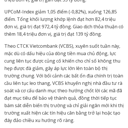
UPCoM-Index giảm 1,05 điểm (-0,82%), xuống 126,85
điểm. Tổng khối lượng khớp lệnh đạt hơn 82,4 triệu
đơn vị, giá trị đạt 972,4 tỷ đồng. Giao dịch thỏa thuận có
thêm 18,4 triệu đơn vị, giá trị đạt 139 tỷ đồng.
Theo CTCK Vietcombank (VCBS), xuyên suốt tuần này,
mặc dù có dấu hiệu của dòng tiền mua chủ động, lực
cung liên tục được củng cố khiến cho chỉ số không thu
hẹp được đà giảm, gây áp lực lớn lên toàn bộ thị
trường chung. Với bối cảnh các bất ổn địa chính trị toàn
cầu liên tục leo thang, VCBS khuyến nghị nhà đầu tư rà
soát và cơ cấu danh mục theo hướng chốt lời các mã đã
đạt mục tiêu để bảo vệ thành quả, đồng thời tiếp tục
bám sát diễn biến thị trường và chỉ giải ngân mới khi thị
trường xuất hiện các tín hiệu cân bằng trở lại hoặc tạo
đáy đảo chiều xu hướng rõ ràng.