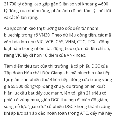
21.700 tỷ đồng, cao gấp gần 5 lần so với khoảng 4.600
tỷ đồng của nhóm tăng, phản ánh rõ nét tâm lý chốt lời
và cắt lỗ lan rộng.
Áp lực chính kéo thị trường lao dốc đến từ nhóm
bluechip trong rổ VN30. Theo dữ liệu dòng tiền, các mã
vốn hóa lớn như VIC, VCB, GAS, VHM, CTG, TCX… đồng
loạt nằm trong nhóm tác động tiêu cực nhất lên chỉ số,
riêng VIC lấy đi hơn 16 điểm của VN-Index.
Tâm điểm tiêu cực của thị trường là cổ phiếu DGC của
Tập đoàn Hóa chất Đức Giang khi mã bluechip này tiếp
tục giảm sàn phiên thứ 4 liên tiếp, đóng cửa trong vùng
giá 55.500 đồng/cp. Đáng chú ý, dù trong phiên xuất
hiện lực cầu bắt đáy cực mạnh, lên tới gần 21 triệu cổ
phiếu ở vùng mua, giúp DGC thu hẹp đi biên độ giảm,
song nỗ lực “giải cứu” cổ phiếu DGC không thành công
khi áp lực bán áp đảo hoàn toàn trong ATC, đẩy mã này