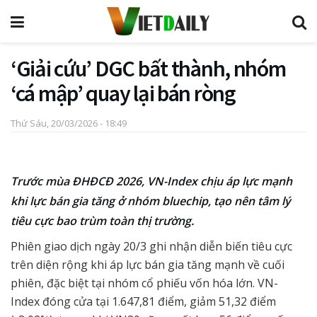
‘Giải cứu’ DGC bất thành, nhóm
‘cá mập’ quay lại bán ròng
Thứ Sáu, 20/03/2026 - 18:49
Trước mùa ĐHĐCĐ 2026, VN-Index chịu áp lực mạnh
khi lực bán gia tăng ở nhóm bluechip, tạo nên tâm lý
tiêu cực bao trùm toàn thị trường.
Phiên giao dịch ngày 20/3 ghi nhận diễn biến tiêu cực
trên diện rộng khi áp lực bán gia tăng mạnh về cuối
phiên, đặc biệt tại nhóm cổ phiếu vốn hóa lớn. VN-
Index đóng cửa tại 1.647,81 điểm, giảm 51,32 điểm