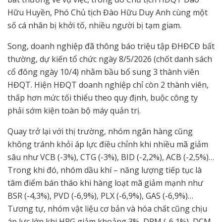
Hữu Huyền, Phó Chủ tịch Đào Hữu Duy Anh cùng một
số cá nhân bị khởi tố, nhiều người bị tạm giam.
Song, doanh nghiệp đã thông báo triệu tập ĐHĐCĐ bất
thường, dự kiến tổ chức ngày 8/5/2026 (chốt danh sách
cổ đông ngày 10/4) nhằm bầu bổ sung 3 thành viên
HĐQT. Hiện HĐQT doanh nghiệp chỉ còn 2 thành viên,
thấp hơn mức tối thiểu theo quy định, buộc công ty
phải sớm kiện toàn bộ máy quản trị.
Quay trở lại với thị trường, nhóm ngân hàng cũng
không tránh khỏi áp lực điều chỉnh khi nhiều mã giảm
sâu như VCB (-3%), CTG (-3%), BID (-2,2%), ACB (-2,5%)…
Trong khi đó, nhóm dầu khí – năng lượng tiếp tục là
tâm điểm bán tháo khi hàng loạt mã giảm mạnh như
BSR (-4,3%), PVD (-6,9%), PLX (-6,9%), GAS (-6,9%)…
Tương tự, nhóm vật liệu cơ bản và hóa chất cũng chịu
áp lực lớn khi HPG giảm khoảng 3%, DPM (-6,1%), DCM