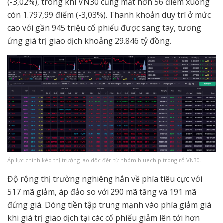
(-3,02%), trong khi VN30 cũng mất hơn 56 điểm xuống
còn 1.797,99 điểm (-3,03%). Thanh khoản duy trì ở mức
cao với gần 945 triệu cổ phiếu được sang tay, tương
ứng giá trị giao dịch khoảng 29.846 tỷ đồng.
Áp lực chính kéo thị trường lao dốc đến từ nhóm bluechip trong rổ VN30.
Độ rộng thị trường nghiêng hẳn về phía tiêu cực với
517 mã giảm, áp đảo so với 290 mã tăng và 191 mã
đứng giá. Dòng tiền tập trung mạnh vào phía giảm giá
khi giá trị giao dịch tại các cổ phiếu giảm lên tới hơn