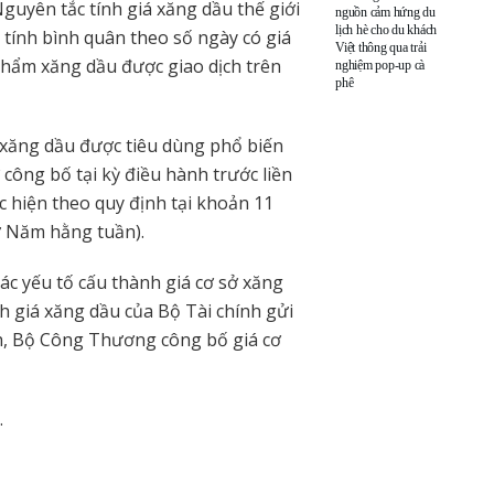
Nguyên tắc tính giá xăng dầu thế giới
nguồn cảm hứng du
lịch hè cho du khách
tính bình quân theo số ngày có giá
Việt thông qua trải
 phẩm xăng dầu được giao dịch trên
nghiệm pop-up cà
phê
 xăng dầu được tiêu dùng phổ biến
 công bố tại kỳ điều hành trước liền
ực hiện theo quy định tại khoản 11
ứ Năm hằng tuần).
các yếu tố cấu thành giá cơ sở xăng
h giá xăng dầu của Bộ Tài chính gửi
h, Bộ Công Thương công bố giá cơ
.