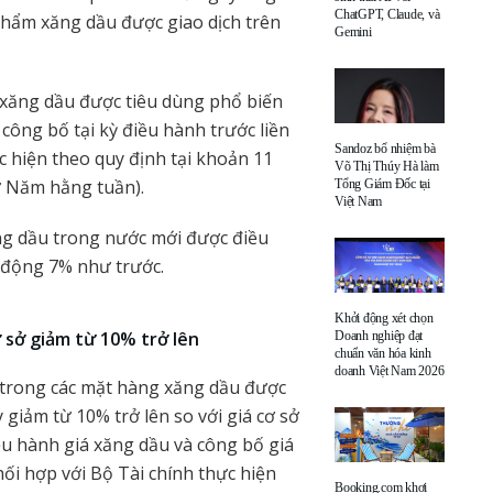
ChatGPT, Claude, và
 phẩm xăng dầu được giao dịch trên
Gemini
 xăng dầu được tiêu dùng phổ biến
 công bố tại kỳ điều hành trước liền
Sandoz bổ nhiệm bà
ực hiện theo quy định tại khoản 11
Võ Thị Thúy Hà làm
ứ Năm hằng tuần).
Tổng Giám Đốc tại
Việt Nam
ăng dầu trong nước mới được điều
 động 7% như trước.
Khởi động xét chọn
ơ sở giảm từ 10% trở lên
Doanh nghiệp đạt
chuẩn văn hóa kinh
doanh Việt Nam 2026
t trong các mặt hàng xăng dầu được
 giảm từ 10% trở lên so với giá cơ sở
iều hành giá xăng dầu và công bố giá
ối hợp với Bộ Tài chính thực hiện
Booking.com khơi