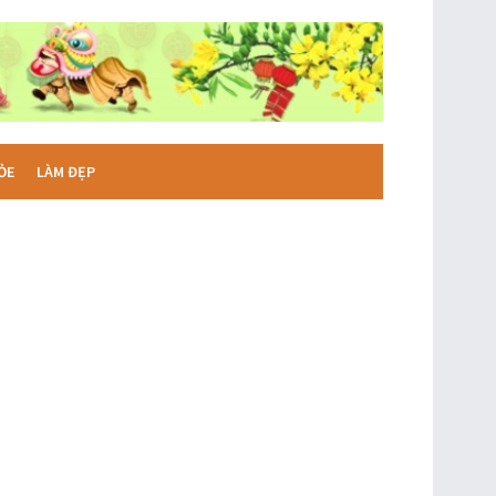
ỎE
LÀM ĐẸP