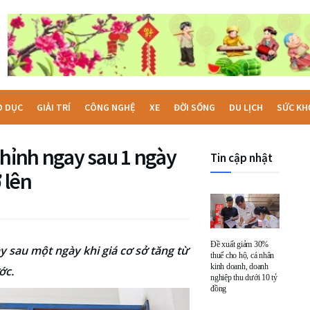
O DỤC
GIẢI TRÍ
CÔNG NGHỆ
XE
ĐỜI SỐNG
DU LỊCH
SỨC KH
chỉnh ngay sau 1 ngày
Tin cập nhật
 lên
Đề xuất giảm 30%
 sau một ngày khi giá cơ sở tăng từ
thuế cho hộ, cá nhân
kinh doanh, doanh
ớc.
nghiệp thu dưới 10 tỷ
đồng