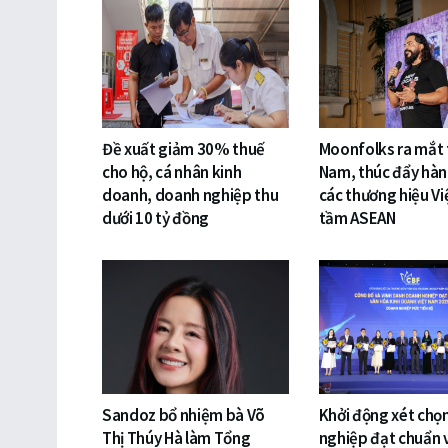
Đề xuất giảm 30% thuế
Moonfolks ra mắt t
cho hộ, cá nhân kinh
Nam, thúc đẩy hàn
doanh, doanh nghiệp thu
các thương hiệu Vi
dưới 10 tỷ đồng
tầm ASEAN
Sandoz bổ nhiệm bà Võ
Khởi động xét chọ
Thị Thúy Hà làm Tổng
nghiệp đạt chuẩn 