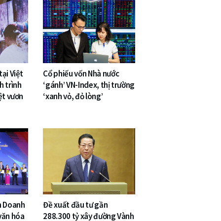
ại Việt
Cổ phiếu vốn Nhà nước
h trình
‘gánh’ VN-Index, thị trường
ệt vươn
‘xanh vỏ, đỏ lòng’
n Doanh
Đề xuất đầu tư gần
văn hóa
288.300 tỷ xây đường Vành