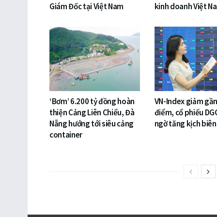
Giám Đốc tại Việt Nam
kinh doanh Việt N
‘Bơm’ 6.200 tỷ đồng hoàn
VN-Index giảm gần
thiện Cảng Liên Chiểu, Đà
điểm, cổ phiếu DG
Nẵng hướng tới siêu cảng
ngờ tăng kịch biên
container