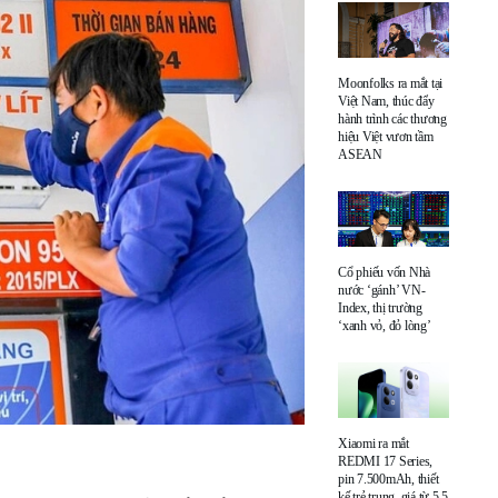
Moonfolks ra mắt tại
Việt Nam, thúc đẩy
hành trình các thương
hiệu Việt vươn tầm
ASEAN
Cổ phiếu vốn Nhà
nước ‘gánh’ VN-
Index, thị trường
‘xanh vỏ, đỏ lòng’
Xiaomi ra mắt
REDMI 17 Series,
pin 7.500mAh, thiết
kế trẻ trung, giá từ 5,5