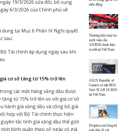
ngày 19/3/2026 sửa đổi, bổ sung
triệu đồng
gày 6/3/2026 của Chính phủ về
.
i dung tại Mục 6 Phần IV Nghị quyết
Thương hiệu máy lọc
ư sau:
nước toàn cầu
ANJIER chính thức
ra mắt tại Việt Nam
 Bộ Tài chính áp dụng ngay sau khi
au:
giá cơ sở tăng từ 15% trở lên
ASUS Republic of
Gamers ra mắt ROG
Strix SCAR 18 2026
t trong các mặt hàng xăng dầu được
tại Việt Nam
tăng từ 15% trở lên so với giá cơ sở
iều hành giá xăng dầu và công bố giá
ối hợp với Bộ Tài chính thực hiện
guyên tắc tính giá xăng dầu thế giới
Dropbox mở rộng hệ
tính bình quân theo số ngày có giá
sinh thái AI với